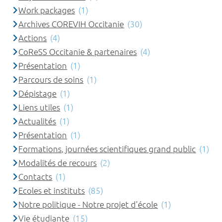
Work packages
(1)
Archives COREVIH Occitanie
(30)
Actions
(4)
CoReSS Occitanie & partenaires
(4)
Présentation
(1)
Parcours de soins
(1)
Dépistage
(1)
Liens utiles
(1)
Actualités
(1)
Présentation
(1)
Formations, journées scientifiques grand public
(1)
Modalités de recours
(2)
Contacts
(1)
Ecoles et instituts
(85)
Notre politique - Notre projet d'école
(1)
Vie étudiante
(15)