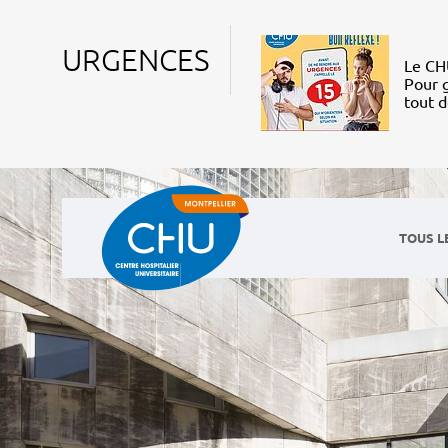
URGENCES
Le CHU
Pour g
tout 
TOUS L