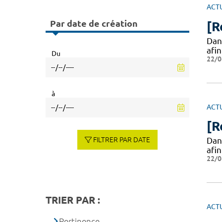
ACT
Par date de création
[R
Dan
afi
Du
22/0
à
ACT
[R
FILTRER PAR DATE
Dan
afi
22/0
TRIER PAR :
ACT
Pertinence