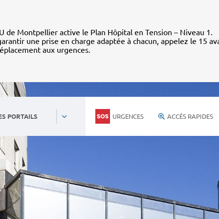
 de Montpellier active le Plan Hôpital en Tension – Niveau 1.
arantir une prise en charge adaptée à chacun, appelez le 15 av
déplacement aux urgences.
URGENCES
ACCÈS RAPIDES
ES PORTAILS