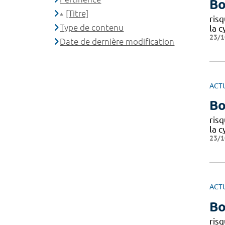
Bo
[Titre]
ris
Type de contenu
la c
23/1
Date de dernière modification
ACT
Bo
ris
la c
23/1
ACT
Bo
ris