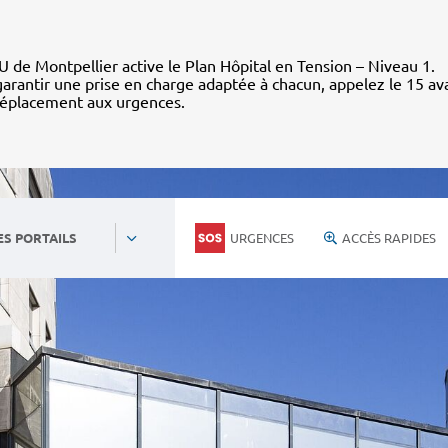
 de Montpellier active le Plan Hôpital en Tension – Niveau 1.
arantir une prise en charge adaptée à chacun, appelez le 15 av
déplacement aux urgences.
URGENCES
ACCÈS RAPIDES
ES PORTAILS