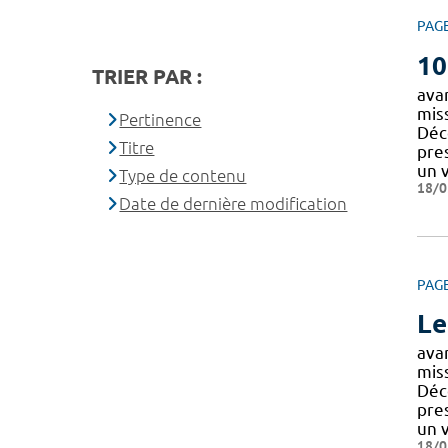
PAG
10
TRIER PAR :
ava
miss
Pertinence
Déco
Titre
pre
un 
Type de contenu
18/0
Date de dernière modification
PAG
Le
ava
miss
Déco
pre
un 
18/0