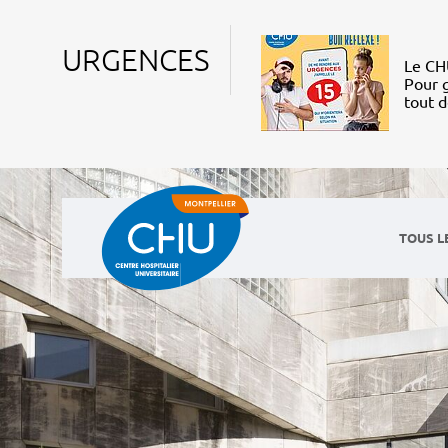
URGENCES
Le CHU
Pour g
tout 
TOUS L