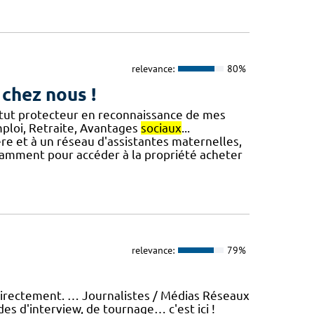
relevance:
80%
 chez nous !
tatut protecteur en reconnaissance de mes
emploi, Retraite, Avantages
sociaux
...
ière et à un réseau d'assistantes maternelles,
otamment pour accéder à la propriété acheter
relevance:
79%
directement. … Journalistes / Médias Réseaux
s d'interview, de tournage… c'est ici !