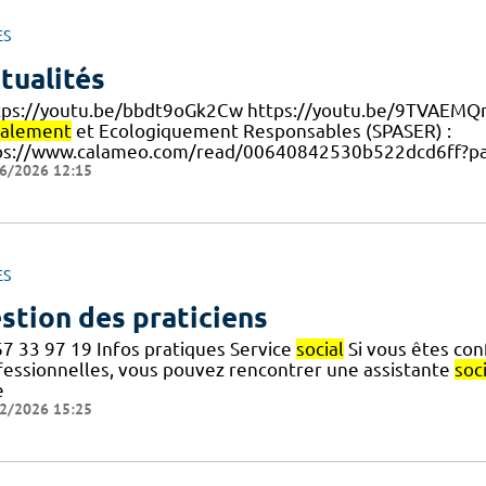
ES
tualités
ttps://youtu.be/bbdt9oGk2Cw https://youtu.be/9TVAEMQ
ialement
et Ecologiquement Responsables (SPASER) :
ps://www.calameo.com/read/00640842530b522dcd6ff?p
6/2026 12:15
ES
stion des praticiens
67 33 97 19 Infos pratiques Service
social
Si vous êtes con
fessionnelles, vous pouvez rencontrer une assistante
soc
e
2/2026 15:25