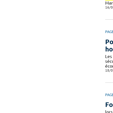
Mar
16/0
PAG
Po
ho
Les
séc
éco
18/0
PAG
Fo
lors