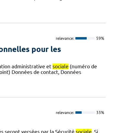
relevance:
59%
onnelles pour les
ation administrative et
sociale
(numéro de
joint) Données de contact, Données
relevance:
33%
tés seront versées par la Sécurité
sociale
. Si