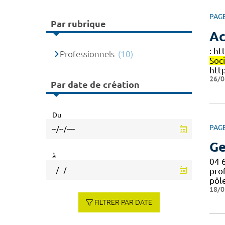
PAG
Par rubrique
Ac
: h
Professionnels
(10)
Soc
htt
26/0
Par date de création
Du
PAG
Ge
à
04 
pro
pôl
18/0
FILTRER PAR DATE