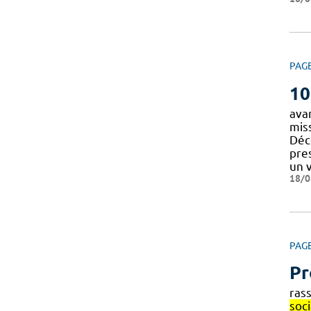
PAG
10
ava
miss
Déco
pre
un 
18/0
PAG
Pr
ras
soc