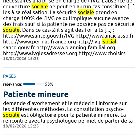
nécessaires à la prise en charge de l’IVG. L'absence de
couverture
sociale
ne peut en aucun cas constituer [...]
les à sa réalisation. La sécurité
sociale
prend en
charge 100% de l’IVG ce qui implique aucune avance
des frais sauf si la patiente ne possède pas de sécurité
sociale
. Dans ce cas-là il s’agit des forfaits [...] :
http://www.sante.gouv.fr/IVG http://www.ancic.asso.fr
http://www.perinat-france.org http://ivg.
social
-
sante.gouv.fr http://www.planning-familial.org
http://www.ivglesadresses.org http://www.choisirs
18/02/2026 15:25
PAGES
relevance:
58%
Patiente mineure
demande d’avortement et le médecin l’informe sur
les différentes méthodes. La consultation psycho-
sociale
est obligatoire pour la patiente mineure. La
rencontre avec la psychologue permet de parler de la
18/02/2026 15:25