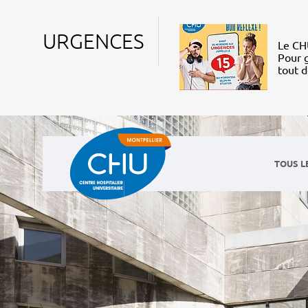
URGENCES
Le CHU
Pour g
tout 
TOUS L