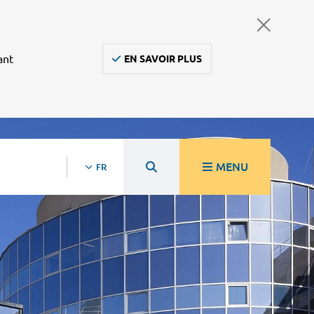
ant
EN SAVOIR PLUS
MENU
FR