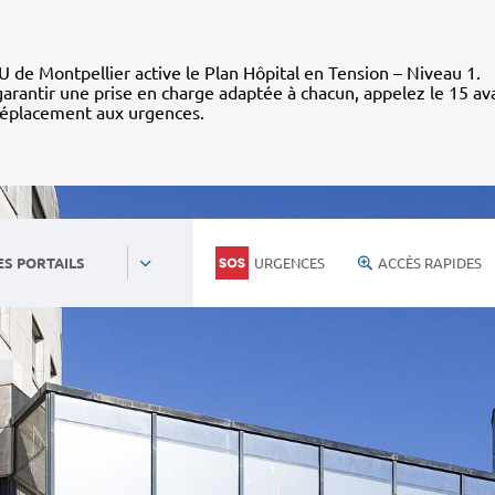
 de Montpellier active le Plan Hôpital en Tension – Niveau 1.
arantir une prise en charge adaptée à chacun, appelez le 15 av
déplacement aux urgences.
URGENCES
ACCÈS RAPIDES
ES PORTAILS