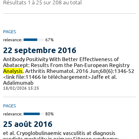
Résultats 1 à 25 sur 208 au total
PAGES
relevance:
67%
22 septembre 2016
Antibody Positivity With Better Effectiveness of
Abatacept: Results From the Pan-European Registry
Analysis
. Arthritis Rheumatol. 2016 Jun;68(6):1346-52
<link file:11466 le téléchargement>Jaffe et al.
Adalimumab
18/02/2026 15:25
PAGES
relevance:
80%
25 août 2016
et al. Cryoglobulinaemic vasculitis at diagnosis
predicts mortality in primary Sjögren syndrome: