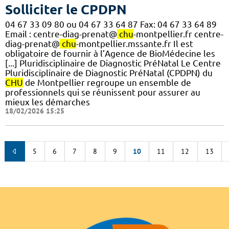
Solliciter le CPDPN
04 67 33 09 80 ou 04 67 33 64 87 Fax: 04 67 33 64 89
Email : centre-diag-prenat@
chu
-montpellier.fr centre-
diag-prenat@
chu
-montpellier.mssante.fr Il est
obligatoire de fournir à l’Agence de BioMédecine les
[...] Pluridisciplinaire de Diagnostic PréNatal Le Centre
Pluridisciplinaire de Diagnostic PréNatal (CPDPN) du
CHU
de Montpellier regroupe un ensemble de
professionnels qui se réunissent pour assurer au
mieux les démarches
18/02/2026 15:25
5
6
7
8
9
10
11
12
13