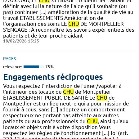
D’ACCORD, LE
CHU
S’ENGAGE : À identifier l’aidant et
définir avec lui la nature de l’aide qu’il souhaite (ou
pas) continuer [...] amélioration de la qualité de vie au
travail ETABLISSEMENTS Amélioration de
l’organisation des soins LE
CHU
DE MONTPELLIER
S’ENGAGE : À reconnaître les savoirs expérientiels des
patients et de leur proche aidant
18/02/2026 15:25
PAGES
relevance:
75%
Engagements réciproques
Vous respectez l'interdiction de fumer/vapoter à
l'intérieur des locaux du
CHU
de Montpellier
ÉTABLISSEMENT PUBLIC DE SANTÉ Le
CHU
de
Montpellier est un lieu neutre qui a pour mission de
fournir à tous, sans [...] adoptez un comportement
respectueux ne portant pas atteinte aux autres
patients ou aux professionnels du
CHU
, ainsi qu'aux
locaux et objets mis à votre disposition Vous
respectez les règles de fonctionnement [...] loi (art.
222-13 du code pénal) Vous respectez le droit à