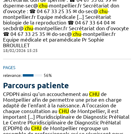
dsperme-sec@
chu
-montpellier.fr Secrétariat don
d’ovocyte : ☎ 04 67 33 25 35 ✉ do-sec@
chu
-
montpellier.fr Equipe médicale [...] Secrétariat
biologie de la reproduction ☎ 04 67 33 64 04 ✉
secbdr@
chu
-montpellier.fr Secrétariat don d’ovocyte
☎ 04 67 33 25 35 ✉ do-sec@
chu
-montpellier.fr
Equipe médicale et paramédicale Pr Sophie
BROUILLET
18/02/2026 15:25
PAGES
relevance:
56%
Parcours patiente
CPDPN ainsi qu'un accouchement au
CHU
de
Montpellier afin de permettre une prise en charge
adapté de l'enfant à la naissance. A l’occasion de
chaque consultation au
CHU
de Montpellier, il est
important [...] Pluridisciplinaire de Diagnostic PréNatal
Le Centre Pluridisciplinaire de Diagnostic PréNatal
(CPDPN) du
CHU
de Montpellier regroupe un
ensemble de professionnels qui se réunissent pour