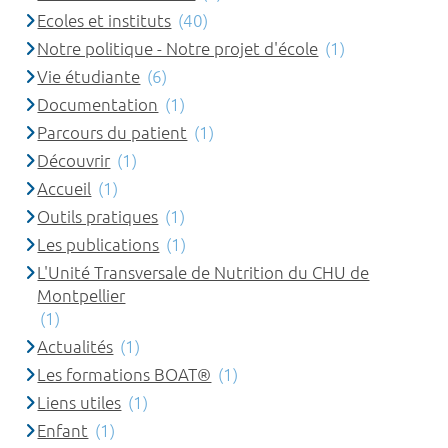
Ecoles et instituts
(40)
Notre politique - Notre projet d'école
(1)
Vie étudiante
(6)
Documentation
(1)
Parcours du patient
(1)
Découvrir
(1)
Accueil
(1)
Outils pratiques
(1)
Les publications
(1)
L'Unité Transversale de Nutrition du CHU de
Montpellier
(1)
Actualités
(1)
Les formations BOAT®
(1)
Liens utiles
(1)
Enfant
(1)