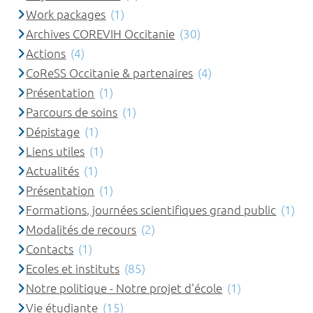
Work packages
(1)
Archives COREVIH Occitanie
(30)
Actions
(4)
CoReSS Occitanie & partenaires
(4)
Présentation
(1)
Parcours de soins
(1)
Dépistage
(1)
Liens utiles
(1)
Actualités
(1)
Présentation
(1)
Formations, journées scientifiques grand public
(1)
Modalités de recours
(2)
Contacts
(1)
Ecoles et instituts
(85)
Notre politique - Notre projet d'école
(1)
Vie étudiante
(15)