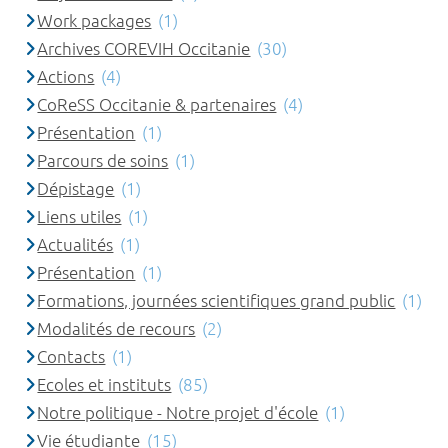
Work packages
(1)
Archives COREVIH Occitanie
(30)
Actions
(4)
CoReSS Occitanie & partenaires
(4)
Présentation
(1)
Parcours de soins
(1)
Dépistage
(1)
Liens utiles
(1)
Actualités
(1)
Présentation
(1)
Formations, journées scientifiques grand public
(1)
Modalités de recours
(2)
Contacts
(1)
Ecoles et instituts
(85)
Notre politique - Notre projet d'école
(1)
Vie étudiante
(15)