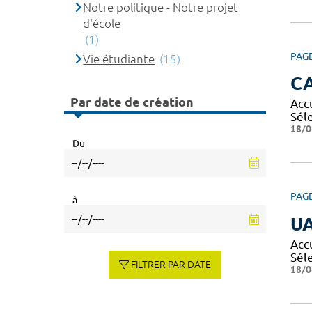
Notre politique - Notre projet
d'école
(1)
PAG
Vie étudiante
(15)
CA
Par date de création
Acc
Sél
18/0
Du
PAG
à
U
Acc
Sél
FILTRER PAR DATE
18/0