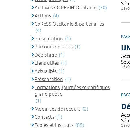
Sél
Archives COREVIH Occitanie
(30)
18/0
Actions
(4)
CoReSS Occitanie & partenaires
(4)
PAG
Présentation
(1)
U
Parcours de soins
(1)
Dépistage
(1)
Acc
Sél
Liens utiles
(1)
18/0
Actualités
(1)
Présentation
(1)
Formations, journées scientifiques
grand public
PAG
(1)
Dé
Modalités de recours
(2)
Acc
Contacts
(1)
Sél
Ecoles et instituts
(85)
18/0