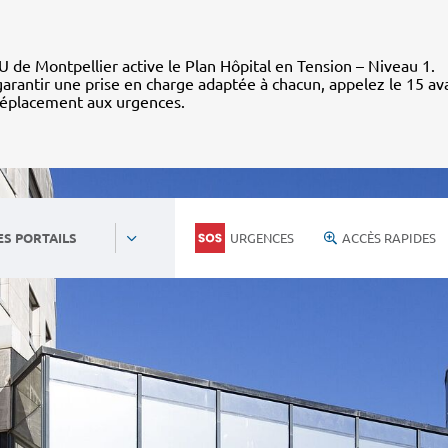
 de Montpellier active le Plan Hôpital en Tension – Niveau 1.
arantir une prise en charge adaptée à chacun, appelez le 15 av
déplacement aux urgences.
URGENCES
ACCÈS RAPIDES
ES PORTAILS