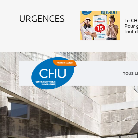
URGENCES
Le CHU
Pour g
tout 
TOUS L