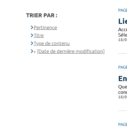
PAG
TRIER PAR :
Li
Pertinence
Accu
Séle
Titre
18/0
Type de contenu
[Date de dernière modification]
PAG
En
Que 
conn
18/0
PAG