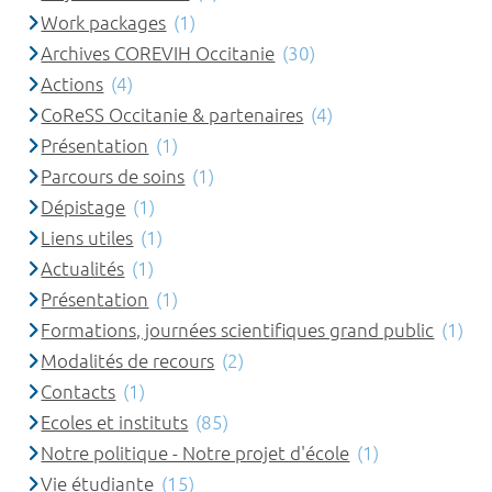
Work packages
(1)
Archives COREVIH Occitanie
(30)
Actions
(4)
CoReSS Occitanie & partenaires
(4)
Présentation
(1)
Parcours de soins
(1)
Dépistage
(1)
Liens utiles
(1)
Actualités
(1)
Présentation
(1)
Formations, journées scientifiques grand public
(1)
Modalités de recours
(2)
Contacts
(1)
Ecoles et instituts
(85)
Notre politique - Notre projet d'école
(1)
Vie étudiante
(15)