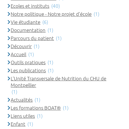
Ecoles et instituts
(40)
Notre politique - Notre projet d'école
(1)
Vie étudiante
(6)
Documentation
(1)
Parcours du patient
(1)
Découvrir
(1)
Accueil
(1)
Outils pratiques
(1)
Les publications
(1)
L'Unité Transversale de Nutrition du CHU de
Montpellier
(1)
Actualités
(1)
Les formations BOAT®
(1)
Liens utiles
(1)
Enfant
(1)