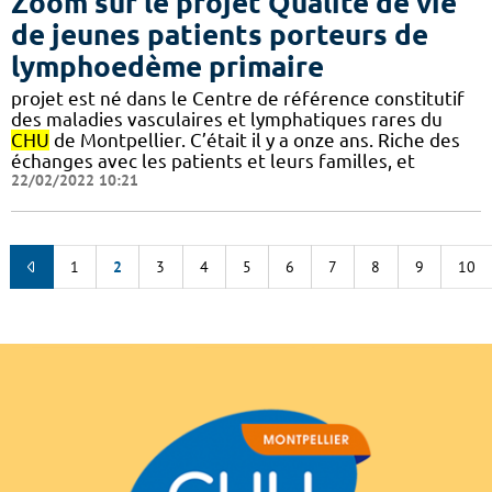
Zoom sur le projet Qualité de vie
de jeunes patients porteurs de
lymphoedème primaire
projet est né dans le Centre de référence constitutif
des maladies vasculaires et lymphatiques rares du
CHU
de Montpellier. C’était il y a onze ans. Riche des
échanges avec les patients et leurs familles, et
22/02/2022 10:21
1
2
3
4
5
6
7
8
9
10