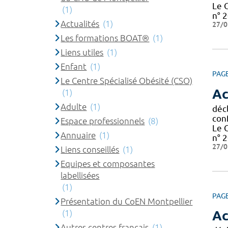
Le 
(1)
n° 2
Actualités
(1)
27/0
Les formations BOAT®
(1)
Liens utiles
(1)
Enfant
(1)
PAG
Le Centre Spécialisé Obésité (CSO)
Ac
(1)
Adulte
(1)
décl
con
Espace professionnels
(8)
Le 
Annuaire
(1)
n° 2
27/0
Liens conseillés
(1)
Equipes et composantes
labellisées
(1)
PAG
Présentation du CoEN Montpellier
(1)
Ac
Autres centres français
(1)