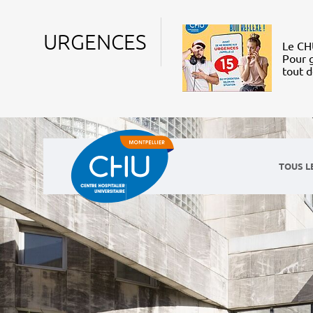
URGENCES
Le CHU
Pour g
tout 
TOUS L