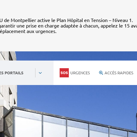
 de Montpellier active le Plan Hôpital en Tension – Niveau 1.
arantir une prise en charge adaptée à chacun, appelez le 15 av
déplacement aux urgences.
URGENCES
ACCÈS RAPIDES
ES PORTAILS