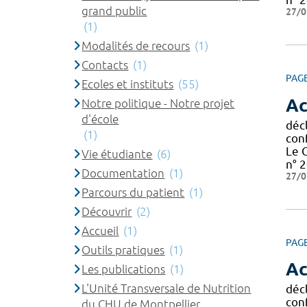
grand public
27/0
(1)
Modalités de recours
(1)
Contacts
(1)
PAG
Ecoles et instituts
(55)
Ac
Notre politique - Notre projet
d'école
décl
(1)
con
Le 
Vie étudiante
(6)
n° 2
Documentation
(1)
27/0
Parcours du patient
(1)
Découvrir
(2)
Accueil
(1)
PAG
Outils pratiques
(1)
Ac
Les publications
(1)
L'Unité Transversale de Nutrition
décl
con
du CHU de Montpellier