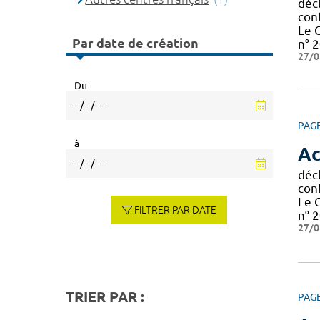
décl
con
Le 
Par date de création
n° 2
27/0
Du
PAG
à
Ac
décl
con
Le 
FILTRER PAR DATE
n° 2
27/0
TRIER PAR :
PAG