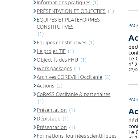
Informations pratiques
(1)
PRÉSENTATION ET OBJECTIFS
(1)
EQUIPES ET PLATEFORMES
PAG
CONSTITUTIVES
(1)
Ac
Equipes constitutives
(1)
décl
Le projet TIE
(1)
con
Le 
Objectifs des FHU
(1)
n° 2
Work packages
(1)
27/0
Archives COREVIH Occitanie
(5)
Actions
(2)
CoReSS Occitanie & partenaires
PAG
(1)
Présentation
(1)
Ac
Dépistage
(1)
décl
con
Présentation
(1)
Le 
Formations, journées scientifiques
n° 2