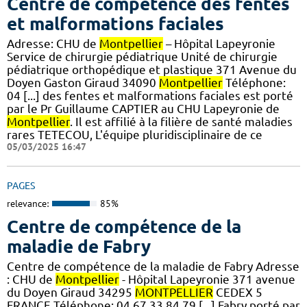
Centre de compétence des fentes
et malformations faciales
Adresse: CHU de
Montpellier
– Hôpital Lapeyronie
Service de chirurgie pédiatrique Unité de chirurgie
pédiatrique orthopédique et plastique 371 Avenue du
Doyen Gaston Giraud 34090
Montpellier
Téléphone:
04 [...] des fentes et malformations faciales est porté
par le Pr Guillaume CAPTIER au CHU Lapeyronie de
Montpellier
. Il est affilié à la filière de santé maladies
rares TETECOU, L'équipe pluridisciplinaire de ce
05/03/2025 16:47
PAGES
relevance:
85%
Centre de compétence de la
maladie de Fabry
Centre de compétence de la maladie de Fabry Adresse
: CHU de
Montpellier
- Hôpital Lapeyronie 371 avenue
du Doyen Giraud 34295
MONTPELLIER
CEDEX 5
FRANCE Téléphone: 04 67 33 84 79 [...] Fabry porté par