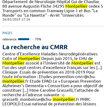
Département de Neurologie Hôpital Gui de Chauliac
80 avenue Augustin Fliche 34295
Montpellier
cedex 5
Transports en commun Tramway Ligne 1 et Bus "La
Ronde" ou "La Navette" - Arrêt "Universités
26/02/2025 17:26
PAGES
relevance:
70%
La recherche au CMRR
Centre d’Excellence Maladies Neurodégénératives
CoEn of
Montpellier
Depuis juin 2015, le CHU de
Montpellier
associé à l'Université de
Montpellier
est
l'un des sept centres d'excellence français sur les [...]
Clinique. Essais de prévention en 2018-2019 Pour
toute information : Etudes-prevention-cmrr@chu-
montpellier
.fr Etude EPAD Le « European Prevention
Alzheimer’s Dementia » Consortium a pour objectif de
constituer [...] Mme Caroline Grasselli, l’attachée de
recherche à l’adresse suivante : c-
grasselli_monboisse@chu-
montpellier
.fr PHRC
LEOPOLD Essai national de prévention des lésions