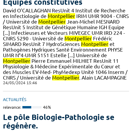
Equipes constitutives
David O'CALLAGHAN ResUnit 4 Institut de Recherche
en Infectiologie de
Montpellier
IRIM UMR 9004 - CNRS
/ Université de
Montpellier
Jean-Michel MESNARD
ResUnit 5 Institut de Génétique Humaine IGH Equipe
[...] Infectieuses et Vecteurs MIVEGEC UMR IRD 224 -
CNRS 5290 - Université de
Montpellier
Frédéric
SIMARD ResUnit 7 HydroSciences
Montpellier
et
Pathogènes Hydriques Santé Environnement PHYSE
UMR N°4-UMR 5151 Estelle [...] Université de
Montpellier
Pierre Emmanuel MILHIET ResUnit 11
Physiologie & Médecine Expérimentale du Cœur et
des Muscles EV-Med- PhyMedexp Unité 1046 Inserm /
CNRS / Université de
Montpellier
. Alain LACAMPAGNE
24/05/2024 15:46
ACTUALITÉS
relevance:
46%
Le pôle Biologie-Pathologie se
régénère.