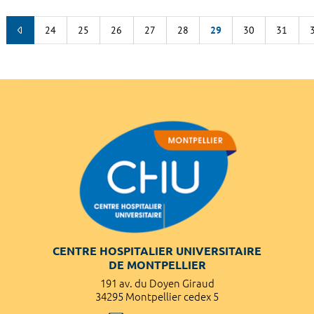
24
25
26
27
28
29
30
31
CENTRE HOSPITALIER UNIVERSITAIRE
DE MONTPELLIER
191 av. du Doyen Giraud
34295 Montpellier cedex 5