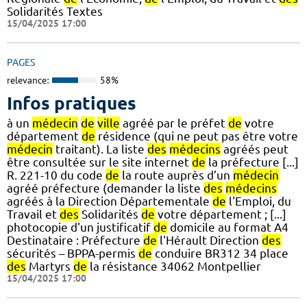
Solidarités Textes
15/04/2025 17:00
PAGES
relevance:
58%
Infos pratiques
à un
médecin
de
ville
agréé par le préfet
de
votre
département
de
résidence (qui ne peut pas être votre
médecin
traitant). La liste
des
médecins
agréés peut
être consultée sur le site internet
de
la préfecture [...]
R. 221-10 du code
de
la route auprès d’un
médecin
agréé préfecture (demander la liste
des
médecins
agréés à la Direction Départementale
de
l'Emploi, du
Travail et
des
Solidarités
de
votre département ; [...]
photocopie d'un justificatif
de
domicile au format A4
Destinataire : Préfecture
de
l'Hérault Direction
des
sécurités – BPPA-permis
de
conduire BR312 34 place
des
Martyrs
de
la résistance 34062 Montpellier
15/04/2025 17:00