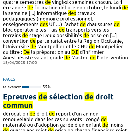
quatre semestres
de
vingt-six semaines chacun. La 1
ère année
de
formation débute en octobre, le lundi
de
la semaine [...] informatique
des
travaux
pédagogiques (mémoire professionnel,
enseignements
des
UE…) l'achat
de
chaussures
de
bloc opératoire les frais
de
transports vers les
terrains
de
stage Deux possibilités
de
prise en [...]
convention
de
partenariat entre la Région Occitanie,
l’Université
de
Montpellier et le CHU
de
Montpellier
au titre :
De
la préparation au
D.E
d’Infirmier
Anesthésiste valant grade
de
Master,
de
l’intervention
15/04/2025 17:00
PAGES
relevance:
35%
Epreuves
de
sélection
de
droit
commun
dérogation
de
droit
de
report d’un an non
renouvelable dans les cas suivants : congé
de
maternité ou d’adoption garde d’un enfant
de
moins
de
quatre ans rejet
de
prise en charge financière rejet