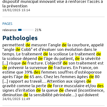
dispositif municipal innovant vise à renforcer l’accès à
la prévention
18/02/2025 15:14
PAGES
relevance:
21%
Pathologies
permettent
de
mesurer l’angle
de
la courbure, appelé
“angle
de
Cobb” et d’évaluer son évolution dans le
temps. Le traitement
de
la scoliose Le traitement
de
la scoliose dépend
de
l’âge du patient,
de
la sévérité
[...] risque
de
fracture. L'objectif
de
son traitement est
de
prévenir la survenue
de
fractures. En France, on
estime que 39%
des
femmes souffres d’ostéoporose
après l’âge
de
65 ans. Chez les femmes âgées
de
80
[...] rapport au travail… Attention aux signes
de
gravité comme la perte
de
force musculaire et/ou
des
signes d'irritation
de
la queue
de
cheval (incontinence,
diminution
de
la sensibilité périnéale…) qui doivent
24/01/2025 11:49