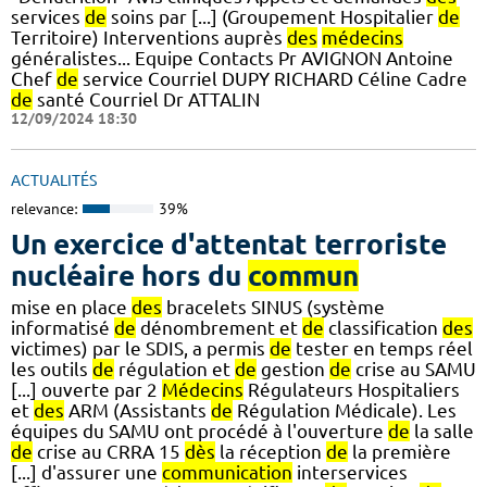
services
de
soins par [...] (Groupement Hospitalier
de
Territoire) Interventions auprès
des
médecins
généralistes... Equipe Contacts Pr AVIGNON Antoine
Chef
de
service Courriel DUPY RICHARD Céline Cadre
de
santé Courriel Dr ATTALIN
12/09/2024 18:30
ACTUALITÉS
relevance:
39%
Un exercice d'attentat terroriste
nucléaire hors du
commun
mise en place
des
bracelets SINUS (système
informatisé
de
dénombrement et
de
classification
des
victimes) par le SDIS, a permis
de
tester en temps réel
les outils
de
régulation et
de
gestion
de
crise au SAMU
[...] ouverte par 2
Médecins
Régulateurs Hospitaliers
et
des
ARM (Assistants
de
Régulation Médicale). Les
équipes du SAMU ont procédé à l'ouverture
de
la salle
de
crise au CRRA 15
dès
la réception
de
la première
[...] d'assurer une
communication
interservices