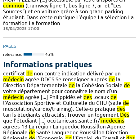
commun
(tramway ligne 1, bus ligne 7, arrêt "Les
Sources") et en voiture grâce à son grand parking
étudiant. Dans cette rubrique L'équipe La sélection La
formation La formation
15/04/2025 17:00
PAGES
relevance:
43%
Informations pratiques
certificat
de
non contre-indication délivré par un
médecin
agrée DDCS Se renseigner auprès
de
la
Direction Départementale
de
la Cohésion Sociale
de
votre département pour connaître le nom d'un
médecin
agrée [...] Philippidès et
des
locaux
de
l'Association Sportive et Culturelle du CHU (salle
de
musculation/cardio/training). Celle-ci pratique
des
tarifs étudiants attractifs. Trouver un logement
Dès
que l’étudiant [...] occitanie.ars.sante.fr/
medecins
-
agrees-13 La région Languedoc Roussillon Agence
Régionale
de
Santé Languedoc Roussillon Direction
Régionale
de
l'Economie,
de
l'Emploi, du Travail et
des