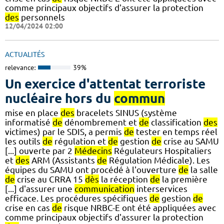
comme principaux objectifs d'assurer la protection
des
personnels
12/04/2024 02:00
ACTUALITÉS
relevance:
39%
Un exercice d'attentat terroriste
nucléaire hors du
commun
mise en place
des
bracelets SINUS (système
informatisé
de
dénombrement et
de
classification
des
victimes) par le SDIS, a permis
de
tester en temps réel
les outils
de
régulation et
de
gestion
de
crise au SAMU
[...] ouverte par 2
Médecins
Régulateurs Hospitaliers
et
des
ARM (Assistants
de
Régulation Médicale). Les
équipes du SAMU ont procédé à l'ouverture
de
la salle
de
crise au CRRA 15
dès
la réception
de
la première
[...] d'assurer une
communication
interservices
efficace. Les procédures spécifiques
de
gestion
de
crise en cas
de
risque NRBC-E ont été appliquées avec
comme principaux objectifs d'assurer la protection