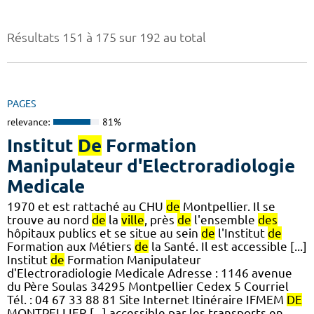
Résultats 151 à 175 sur 192 au total
PAGES
relevance:
81%
Institut
De
Formation
Manipulateur d'Electroradiologie
Medicale
1970 et est rattaché au CHU
de
Montpellier. Il se
trouve au nord
de
la
ville
, près
de
l'ensemble
des
hôpitaux publics et se situe au sein
de
l'Institut
de
Formation aux Métiers
de
la Santé. Il est accessible [...]
Institut
de
Formation Manipulateur
d'Electroradiologie Medicale Adresse : 1146 avenue
du Père Soulas 34295 Montpellier Cedex 5 Courriel
Tél. : 04 67 33 88 81 Site Internet Itinéraire IFMEM
DE
MONTPELLIER [...] accessible par les transports en