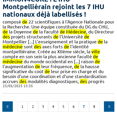
Montpelliérain rejoint les 7 IHU
nationaux déjà labellisés !
composé
de
22 scientifiques à l'Agence Nationale pour
la Recherche. Une équipe constituée du DG du CHU,
de
la Doyenne
de
la Faculté
de
Médecine
, du Directeur
des
projets structurants
de
l'Université
de
Montpellier [...] L'enseignement et la pratique
de
la
médecine
sont
des
axes forts
de
l'identité
montpelliéraine. Créée au XIIème siècle, la
ville
compte en son sein la plus ancienne faculté
de
médecine
du monde occidental en [...] raison
de
l'augmentation
de
leur fréquence,
de
la hausse
significative du coût
de
leur prise en charge et du
besoin d'une coordination et d'une standardisation
accrues
des
modalités diagnostiques,
des
progrès
23/05/2023 13:35
1
2
3
4
5
6
7
8