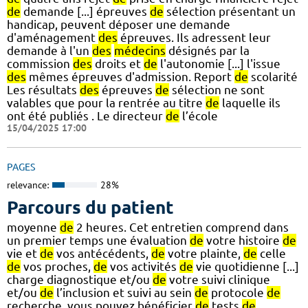
de
demande [...] épreuves
de
sélection présentant un
handicap, peuvent déposer une demande
d'aménagement
des
épreuves. Ils adressent leur
demande à l'un
des
médecins
désignés par la
commission
des
droits et
de
l'autonomie [...] l'issue
des
mêmes épreuves d'admission. Report
de
scolarité
Les résultats
des
épreuves
de
sélection ne sont
valables que pour la rentrée au titre
de
laquelle ils
ont été publiés . Le directeur
de
l’école
15/04/2025 17:00
PAGES
relevance:
28%
Parcours du patient
moyenne
de
2 heures. Cet entretien comprend dans
un premier temps une évaluation
de
votre histoire
de
vie et
de
vos antécédents,
de
votre plainte,
de
celle
de
vos proches,
de
vos activités
de
vie quotidienne [...]
charge diagnostique et/ou
de
votre suivi clinique
et/ou
de
l’inclusion et suivi au sein
de
protocole
de
recherche, vous pouvez bénéficier
de
tests
de