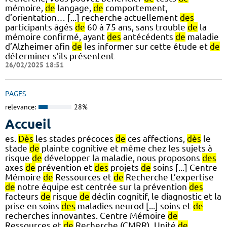
mémoire,
de
langage,
de
comportement,
d’orientation… [...] recherche actuellement
des
participants âgés
de
60 à 75 ans, sans trouble
de
la
mémoire confirmé, ayant
des
antécédents
de
maladie
d’Alzheimer afin
de
les informer sur cette étude et
de
déterminer s’ils présentent
26/02/2025 18:51
PAGES
relevance:
28%
Accueil
es.
Dès
les stades précoces
de
ces affections,
dès
le
stade
de
plainte cognitive et même chez les sujets à
risque
de
développer la maladie, nous proposons
des
axes
de
prévention et
des
projets
de
soins [...] Centre
Mémoire
de
Ressources et
de
Recherche L’expertise
de
notre équipe est centrée sur la prévention
des
facteurs
de
risque
de
déclin cognitif, le diagnostic et la
prise en soins
des
maladies neurod [...] soins et
de
recherches innovantes. Centre Mémoire
de
Ressources et
de
Recherche (CMRR), Unité
de