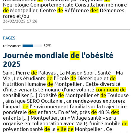
Neurologie Comportementale Consultation mémoire
de
Montpellier, Centre
de
Référence
des
Démences
rares et/ou
26/02/2025 17:26
PAGES
relevance:
52%
Journée mondiale
de
l'obésité
2025
Saint-Pierre
de
Palavas , La Maison Sport Santé – Ma
Vie , Les étudiants
de
l’École
de
Diététique et
de
Nutrition Humaine
de
Montpellier . Cette diversité
d’intervenants témoigne d’une volonté
commune
de
sensibiliser [...] Obésité
de
Montpellier et
de
Toulouse
, ainsi que SERO Occitanie , ce rendez-vous explorera
l’impact
de
l’environnement familial sur la trajectoire
pondérale
des
enfants. En effet, près
de
48 %
des
enfants [...] Montpellier, un « Village santé » sera
organisé en collaboration avec Ma.P, l’unité mobile
de
prévention santé
de
la
ville
de
Montpellier . Ce