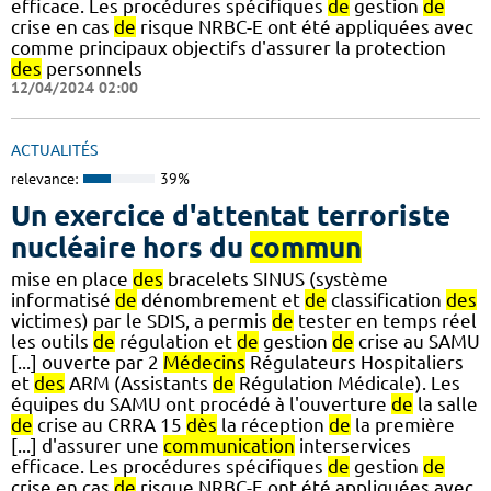
efficace. Les procédures spécifiques
de
gestion
de
crise en cas
de
risque NRBC-E ont été appliquées avec
comme principaux objectifs d'assurer la protection
des
personnels
12/04/2024 02:00
ACTUALITÉS
relevance:
39%
Un exercice d'attentat terroriste
nucléaire hors du
commun
mise en place
des
bracelets SINUS (système
informatisé
de
dénombrement et
de
classification
des
victimes) par le SDIS, a permis
de
tester en temps réel
les outils
de
régulation et
de
gestion
de
crise au SAMU
[...] ouverte par 2
Médecins
Régulateurs Hospitaliers
et
des
ARM (Assistants
de
Régulation Médicale). Les
équipes du SAMU ont procédé à l'ouverture
de
la salle
de
crise au CRRA 15
dès
la réception
de
la première
[...] d'assurer une
communication
interservices
efficace. Les procédures spécifiques
de
gestion
de
crise en cas
de
risque NRBC-E ont été appliquées avec