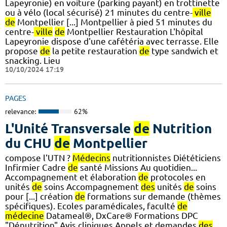
Lapeyronie) en voiture (parking payant) en trottinette
ou à vélo (local sécurisé) 21 minutes du centre-
ville
de
Montpellier [...] Montpellier à pied 51 minutes du
centre-
ville
de
Montpellier Restauration L'hôpital
Lapeyronie dispose d'une cafétéria avec terrasse. Elle
propose
de
la petite restauration
de
type sandwich et
snacking. Lieu
10/10/2024 17:19
PAGES
relevance:
62%
L'Unité Transversale
de
Nutrition
du CHU
de
Montpellier
compose l'UTN ?
Médecins
nutritionnistes Diététiciens
Infirmier Cadre
de
santé Missions Au quotidien...
Accompagnement et élaboration
de
protocoles en
unités
de
soins Accompagnement
des
unités
de
soins
pour [...] création
de
formations sur demande (thèmes
spécifiques). Ecoles paramédicales, faculté
de
médecine
Datameal®, DxCare® Formations DPC
"Dénutrition" Avis cliniques Appels et demandes
des