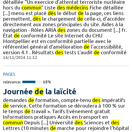
détaillée "Un exercice d'attentat terroriste nucléaire
hors du
commun
" Liste
des
médecins
Fiche détaillée
[...] menu est placé
dès
le début
de
la page, ces liens
permettent,
dès
le chargement
de
celle-ci, d'accéder
directement aux zones principales du site. Aides à la
navigation - Rôles ARIA
des
zones du document [...] fr.
État
de
conformité Le site Internet du CHU
Montpellier est en conformité partielle avec le
référentiel général d'amélioration
de
l'accessibilité,
version 4.1 . Résultats
des
tests L'audit
de
conformité
14/11/2024 11:12
PAGES
relevance:
68%
Journée
de
la laïcité
demandes
de
formation, compte-tenu
des
impératifs
de
service. Cette formation se déroulera à 100 % sur
le temps
de
travail ». Tarifs Evènement gratuit
Informations pratiques Accès en transport en
commun
Depuis [...] Université
des
Sciences et
des
Lettres (10 minutes
de
marche pour rejoindre l'hôpital