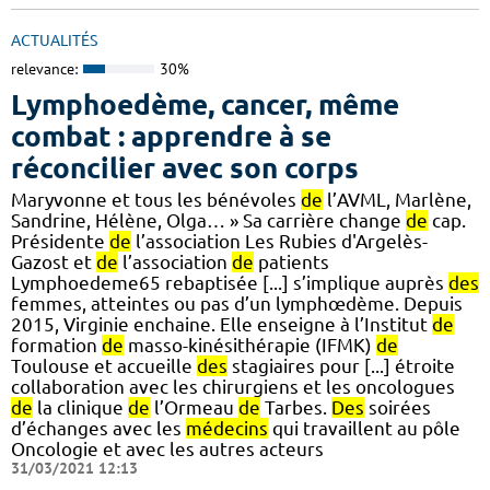
ACTUALITÉS
relevance:
30%
Lymphoedème, cancer, même
combat : apprendre à se
réconcilier avec son corps
Maryvonne et tous les bénévoles
de
l’AVML, Marlène,
Sandrine, Hélène, Olga… » Sa carrière change
de
cap.
Présidente
de
l’association Les Rubies d'Argelès-
Gazost et
de
l’association
de
patients
Lymphoedeme65 rebaptisée [...] s’implique auprès
des
femmes, atteintes ou pas d’un lymphœdème. Depuis
2015, Virginie enchaine. Elle enseigne à l’Institut
de
formation
de
masso-kinésithérapie (IFMK)
de
Toulouse et accueille
des
stagiaires pour [...] étroite
collaboration avec les chirurgiens et les oncologues
de
la clinique
de
l’Ormeau
de
Tarbes.
Des
soirées
d’échanges avec les
médecins
qui travaillent au pôle
Oncologie et avec les autres acteurs
31/03/2021 12:13