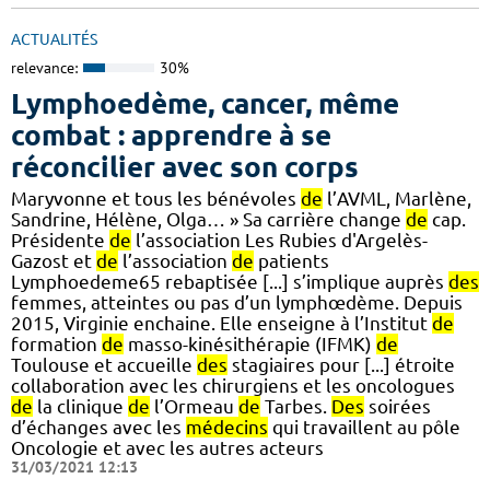
ACTUALITÉS
relevance:
30%
Lymphoedème, cancer, même
combat : apprendre à se
réconcilier avec son corps
Maryvonne et tous les bénévoles
de
l’AVML, Marlène,
Sandrine, Hélène, Olga… » Sa carrière change
de
cap.
Présidente
de
l’association Les Rubies d'Argelès-
Gazost et
de
l’association
de
patients
Lymphoedeme65 rebaptisée [...] s’implique auprès
des
femmes, atteintes ou pas d’un lymphœdème. Depuis
2015, Virginie enchaine. Elle enseigne à l’Institut
de
formation
de
masso-kinésithérapie (IFMK)
de
Toulouse et accueille
des
stagiaires pour [...] étroite
collaboration avec les chirurgiens et les oncologues
de
la clinique
de
l’Ormeau
de
Tarbes.
Des
soirées
d’échanges avec les
médecins
qui travaillent au pôle
Oncologie et avec les autres acteurs
31/03/2021 12:13