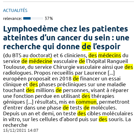
ACTUALITÉS
relevance:
37%
Lymphoedème chez les patientes
atteintes d’un cancer du sein : une
recherche qui donne
de
l’espoir
(du BTS au doctorat) et 6 cliniciens,
des
médecins
du
service
de
médecine
vasculaire
de
l’hôpital Rangueil
Toulouse, du service Chirurgie vasculaire ainsi que
des
radiologues. Propos recueillis par Laurence [...]
européen proposait en 2018
de
financer un essai
clinique et
des
phases précliniques sur une maladie
touchant
des
millions
de
personnes, visant à réparer
une fonction perdue en utilisant
des
thérapies
géniques [...] résultats, mis en
commun
, permettront
d’entrer dans une phase
de
tests
de
molécules.
Depuis un an et demi, on teste
des
cibles moléculaires
in vitro, sur les cellules d’abord puis sur
des
souris. La
recherche
15/12/2021 14:07