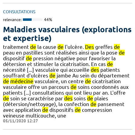
CONSULTATIONS
relevance:
44%
Maladies vasculaires (explorations
et expertise)
traitement
de
la cause
de
l'ulcère.
Des
greffes
de
peau en pastilles sont réalisées ainsi que la pose
de
dispositif
de
pression négative pour favoriser la
détersion et stimuler la cicatrisation. En cas
de
nécessité [...] vasculaire qui accueille
des
patients
souffrant d’ulcères
de
jambe Au sein du département
de
médecine
vasculaire, un centre
de
cicatrisation
vasculaire offre un parcours
de
soins coordonnés aux
patients [...] consultations qui ont lieu par an. L'offre
de
soin se caractérise par
des
soins
de
plaies
(détersion/nettoyage), la confection
de
pansement
avec application
de
dispositifs
de
compression
veineuse multicouche, une
05/11/2020 12:27