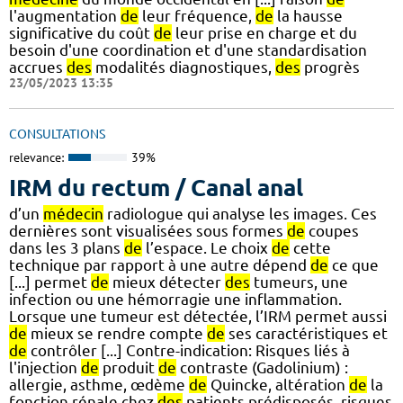
l'augmentation
de
leur fréquence,
de
la hausse
significative du coût
de
leur prise en charge et du
besoin d'une coordination et d'une standardisation
accrues
des
modalités diagnostiques,
des
progrès
23/05/2023 13:35
CONSULTATIONS
relevance:
39%
IRM du rectum / Canal anal
d’un
médecin
radiologue qui analyse les images. Ces
dernières sont visualisées sous formes
de
coupes
dans les 3 plans
de
l’espace. Le choix
de
cette
technique par rapport à une autre dépend
de
ce que
[...] permet
de
mieux détecter
des
tumeurs, une
infection ou une hémorragie une inflammation.
Lorsque une tumeur est détectée, l’IRM permet aussi
de
mieux se rendre compte
de
ses caractéristiques et
de
contrôler [...] Contre-indication: Risques liés à
l'injection
de
produit
de
contraste (Gadolinium) :
allergie, asthme, œdème
de
Quincke, altération
de
la
fonction rénale chez
des
patients prédisposés, risques