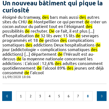
Un nouveau bâtiment qui pique la
curiosité
éloigné du tramway,
des
bars mais aussi
des
autres
sites du CHU
de
Montpellier ce qui permet
de
créer un
cocon autour du patient tout en l’éloignant
des
possibilités
de
rechuter.
De
ce fait, il est plus [...]
d’hospitalisation
de
32 lits avec 15 lits
de
sevrages
programmés et 18
de
gestion
des
complications
somatiques
des
addictions Deux hospitalisations
de
jour (addictologie + complications somatiques
des
addictions) [...] département
de
l’Hérault est au-
dessus
de
la moyenne nationale concernant les
addictions : L’alcool : 12,6%
des
adultes consomment
quotidiennement
de
l’alcool 89%
des
jeunes ont déjà
consommé
de
l’alcool
11/09/2020 18:06
1
2
3
4
5
6
7
8