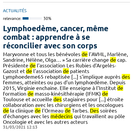
ACTUALITÉS
relevance:
30%
Lymphoedème, cancer, même
combat : apprendre à se
réconcilier avec son corps
Maryvonne et tous les bénévoles
de
l’AVML, Marlène,
Sandrine, Hélène, Olga… » Sa carrière change
de
cap.
Présidente
de
l’association Les Rubies d'Argelès-
Gazost et
de
l’association
de
patients
Lymphoedeme65 rebaptisée [...] s’implique auprès
des
femmes, atteintes ou pas d’un lymphœdème. Depuis
2015, Virginie enchaine. Elle enseigne à l’Institut
de
formation
de
masso-kinésithérapie (IFMK)
de
Toulouse et accueille
des
stagiaires pour [...] étroite
collaboration avec les chirurgiens et les oncologues
de
la clinique
de
l’Ormeau
de
Tarbes.
Des
soirées
d’échanges avec les
médecins
qui travaillent au pôle
Oncologie et avec les autres acteurs
31/03/2021 12:13