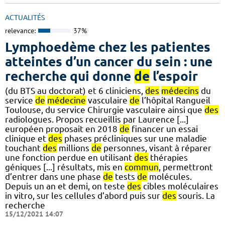
ACTUALITÉS
relevance:
37%
Lymphoedème chez les patientes
atteintes d’un cancer du sein : une
recherche qui donne
de
l’espoir
(du BTS au doctorat) et 6 cliniciens,
des
médecins
du
service
de
médecine
vasculaire
de
l’hôpital Rangueil
Toulouse, du service Chirurgie vasculaire ainsi que
des
radiologues. Propos recueillis par Laurence [...]
européen proposait en 2018
de
financer un essai
clinique et
des
phases précliniques sur une maladie
touchant
des
millions
de
personnes, visant à réparer
une fonction perdue en utilisant
des
thérapies
géniques [...] résultats, mis en
commun
, permettront
d’entrer dans une phase
de
tests
de
molécules.
Depuis un an et demi, on teste
des
cibles moléculaires
in vitro, sur les cellules d’abord puis sur
des
souris. La
recherche
15/12/2021 14:07