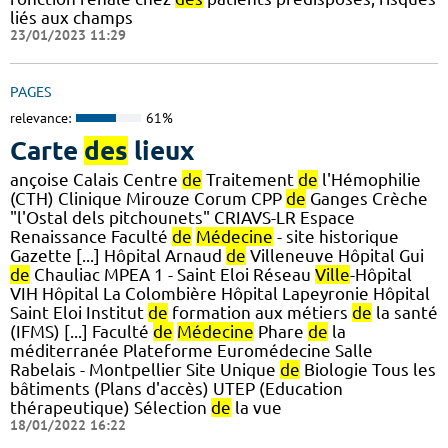
liés aux champs
23/01/2023 11:29
PAGES
relevance:
61%
Carte
des
lieux
ançoise Calais Centre
de
Traitement
de
l'Hémophilie
(CTH) Clinique Mirouze Corum CPP
de
Ganges Crèche
"l'Ostal dels pitchounets" CRIAVS-LR Espace
Renaissance Faculté
de
Médecine
- site historique
Gazette [...] Hôpital Arnaud
de
Villeneuve Hôpital Gui
de
Chauliac MPEA 1 - Saint Eloi Réseau
Ville
-Hôpital
VIH Hôpital La Colombière Hôpital Lapeyronie Hôpital
Saint Eloi Institut
de
formation aux métiers
de
la santé
(IFMS) [...] Faculté
de
Médecine
Phare
de
la
méditerranée Plateforme Euromédecine Salle
Rabelais - Montpellier Site Unique
de
Biologie Tous les
bâtiments (Plans d'accès) UTEP (Education
thérapeutique) Sélection
de
la vue
18/01/2022 16:22