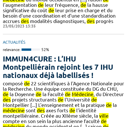
l'augmentation
de
leur fréquence,
de
la hausse
significative du coût
de
leur prise en charge et du
besoin d'une coordination et d'une standardisation
accrues
des
modalités diagnostiques,
des
progrès
23/05/2023 13:35
ACTUALITÉS
relevance:
52%
IMMUN4CURE : L’IHU
Montpelliérain rejoint les 7 IHU
nationaux déjà labellisés !
composé
de
22 scientifiques à l'Agence Nationale pour
la Recherche. Une équipe constituée du DG du CHU,
de
la Doyenne
de
la Faculté
de
Médecine
, du Directeur
des
projets structurants
de
l'Université
de
Montpellier [...] L'enseignement et la pratique
de
la
médecine
sont
des
axes forts
de
l'identité
montpelliéraine. Créée au XIIème siècle, la
ville
compte en son sein la plus ancienne faculté
de
médecine
du monde occidental en [...] raison
de