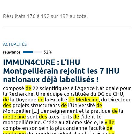
Résultats 176 à 192 sur 192 au total
ACTUALITÉS
relevance:
52%
IMMUN4CURE : L’IHU
Montpelliérain rejoint les 7 IHU
nationaux déjà labellisés !
composé
de
22 scientifiques à l'Agence Nationale pour
la Recherche. Une équipe constituée du DG du CHU,
de
la Doyenne
de
la Faculté
de
Médecine
, du Directeur
des
projets structurants
de
l'Université
de
Montpellier [...] L'enseignement et la pratique
de
la
médecine
sont
des
axes forts
de
l'identité
montpelliéraine. Créée au XIIème siècle, la
ville
compte en son sein la plus ancienne faculté
de
médecine
du monde occidental en [...] raison
de