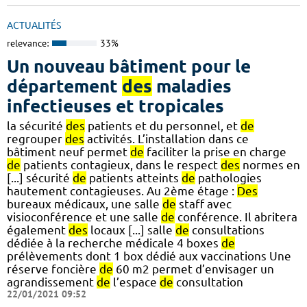
ACTUALITÉS
relevance:
33%
Un nouveau bâtiment pour le
département
des
maladies
infectieuses et tropicales
la sécurité
des
patients et du personnel, et
de
regrouper
des
activités. L’installation dans ce
bâtiment neuf permet
de
faciliter la prise en charge
de
patients contagieux, dans le respect
des
normes en
[...] sécurité
de
patients atteints
de
pathologies
hautement contagieuses. Au 2ème étage :
Des
bureaux médicaux, une salle
de
staff avec
visioconférence et une salle
de
conférence. Il abritera
également
des
locaux [...] salle
de
consultations
dédiée à la recherche médicale 4 boxes
de
prélèvements dont 1 box dédié aux vaccinations Une
réserve foncière
de
60 m2 permet d’envisager un
agrandissement
de
l’espace
de
consultation
22/01/2021 09:52