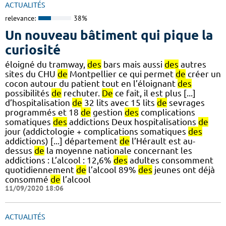
ACTUALITÉS
relevance:
38%
Un nouveau bâtiment qui pique la
curiosité
éloigné du tramway,
des
bars mais aussi
des
autres
sites du CHU
de
Montpellier ce qui permet
de
créer un
cocon autour du patient tout en l’éloignant
des
possibilités
de
rechuter.
De
ce fait, il est plus [...]
d’hospitalisation
de
32 lits avec 15 lits
de
sevrages
programmés et 18
de
gestion
des
complications
somatiques
des
addictions Deux hospitalisations
de
jour (addictologie + complications somatiques
des
addictions) [...] département
de
l’Hérault est au-
dessus
de
la moyenne nationale concernant les
addictions : L’alcool : 12,6%
des
adultes consomment
quotidiennement
de
l’alcool 89%
des
jeunes ont déjà
consommé
de
l’alcool
11/09/2020 18:06
ACTUALITÉS