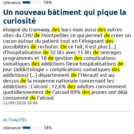
relevance:
38%
Un nouveau bâtiment qui pique la
curiosité
éloigné du tramway,
des
bars mais aussi
des
autres
sites du CHU
de
Montpellier ce qui permet
de
créer un
cocon autour du patient tout en l’éloignant
des
possibilités
de
rechuter.
De
ce fait, il est plus [...]
d’hospitalisation
de
32 lits avec 15 lits
de
sevrages
programmés et 18
de
gestion
des
complications
somatiques
des
addictions Deux hospitalisations
de
jour (addictologie + complications somatiques
des
addictions) [...] département
de
l’Hérault est au-
dessus
de
la moyenne nationale concernant les
addictions : L’alcool : 12,6%
des
adultes consomment
quotidiennement
de
l’alcool 89%
des
jeunes ont déjà
consommé
de
l’alcool
11/09/2020 18:06
ACTUALITÉS
relevance:
38%