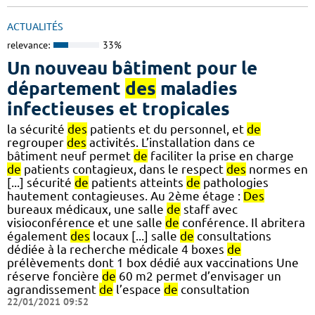
ACTUALITÉS
relevance:
33%
Un nouveau bâtiment pour le
département
des
maladies
infectieuses et tropicales
la sécurité
des
patients et du personnel, et
de
regrouper
des
activités. L’installation dans ce
bâtiment neuf permet
de
faciliter la prise en charge
de
patients contagieux, dans le respect
des
normes en
[...] sécurité
de
patients atteints
de
pathologies
hautement contagieuses. Au 2ème étage :
Des
bureaux médicaux, une salle
de
staff avec
visioconférence et une salle
de
conférence. Il abritera
également
des
locaux [...] salle
de
consultations
dédiée à la recherche médicale 4 boxes
de
prélèvements dont 1 box dédié aux vaccinations Une
réserve foncière
de
60 m2 permet d’envisager un
agrandissement
de
l’espace
de
consultation
22/01/2021 09:52