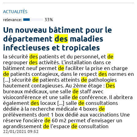
ACTUALITÉS
relevance:
33%
Un nouveau bâtiment pour le
département
des
maladies
infectieuses et tropicales
la sécurité
des
patients et du personnel, et
de
regrouper
des
activités. L’installation dans ce
bâtiment neuf permet
de
faciliter la prise en charge
de
patients contagieux, dans le respect
des
normes en
[...] sécurité
de
patients atteints
de
pathologies
hautement contagieuses. Au 2ème étage :
Des
bureaux médicaux, une salle
de
staff avec
visioconférence et une salle
de
conférence. Il abritera
également
des
locaux [...] salle
de
consultations
dédiée à la recherche médicale 4 boxes
de
prélèvements dont 1 box dédié aux vaccinations Une
réserve foncière
de
60 m2 permet d’envisager un
agrandissement
de
l’espace
de
consultation
22/01/2021 09:52