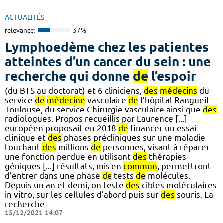
ACTUALITÉS
relevance:
37%
Lymphoedème chez les patientes
atteintes d’un cancer du sein : une
recherche qui donne
de
l’espoir
(du BTS au doctorat) et 6 cliniciens,
des
médecins
du
service
de
médecine
vasculaire
de
l’hôpital Rangueil
Toulouse, du service Chirurgie vasculaire ainsi que
des
radiologues. Propos recueillis par Laurence [...]
européen proposait en 2018
de
financer un essai
clinique et
des
phases précliniques sur une maladie
touchant
des
millions
de
personnes, visant à réparer
une fonction perdue en utilisant
des
thérapies
géniques [...] résultats, mis en
commun
, permettront
d’entrer dans une phase
de
tests
de
molécules.
Depuis un an et demi, on teste
des
cibles moléculaires
in vitro, sur les cellules d’abord puis sur
des
souris. La
recherche
15/12/2021 14:07