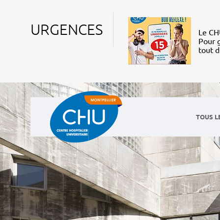
URGENCES
Le CHU
Pour g
tout 
TOUS L