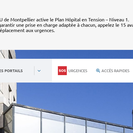
 de Montpellier active le Plan Hôpital en Tension – Niveau 1.
arantir une prise en charge adaptée à chacun, appelez le 15 av
déplacement aux urgences.
URGENCES
ACCÈS RAPIDES
ES PORTAILS