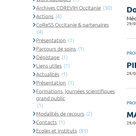
Archives COREVIH Occitanie
(30)
Do
Actions
(4)
Méd
29/0
CoReSS Occitanie & partenaires
(4)
Présentation
(1)
Parcours de soins
(1)
PRO
Dépistage
(1)
PI
Liens utiles
(1)
29/0
Actualités
(1)
Présentation
(1)
Formations, journées scientifiques
grand public
PRO
(1)
M
Modalités de recours
(2)
Contacts
(1)
29/0
Ecoles et instituts
(85)