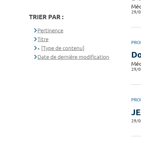
Méd
29/0
TRIER PAR :
Pertinence
Titre
PRO
[Type de contenu]
Do
Date de dernière modification
Méd
29/0
PRO
J
29/0