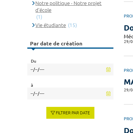
Notre politique - Notre projet
d'école
PRO
(1)
Vie étudiante
(15)
Do
Méd
29/0
Par date de création
Du
PRO
M
à
29/0
FILTRER PAR DATE
PRO
Do