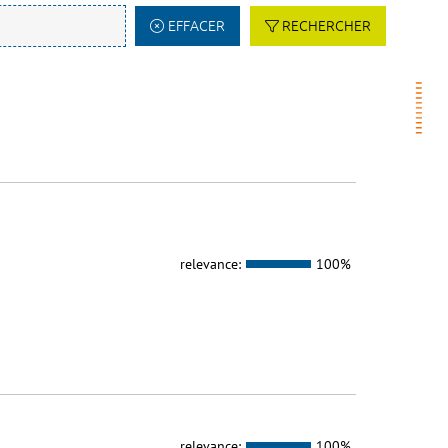
EFFACER
RECHERCHER
relevance:
100%
relevance:
100%