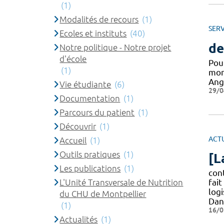
(1)
Modalités de recours
(1)
SERV
Ecoles et instituts
(40)
de
Notre politique - Notre projet
d'école
Pou
(1)
mon
Ang
Vie étudiante
(6)
29/0
Documentation
(1)
Parcours du patient
(1)
Découvrir
(1)
ACT
Accueil
(1)
Outils pratiques
(1)
[L
Les publications
(1)
cont
L'Unité Transversale de Nutrition
fait
logi
du CHU de Montpellier
Dan
(1)
16/0
Actualités
(1)