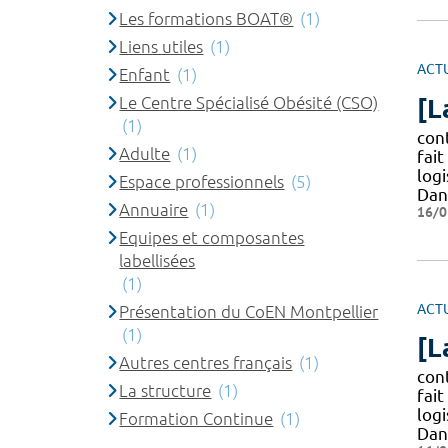
Les formations BOAT®
(1)
Liens utiles
(1)
ACT
Enfant
(1)
Le Centre Spécialisé Obésité (CSO)
[L
(1)
cont
Adulte
(1)
fait
logi
Espace professionnels
(5)
Dan
Annuaire
(1)
16/0
Equipes et composantes
labellisées
(1)
ACT
Présentation du CoEN Montpellier
(1)
[L
Autres centres français
(1)
cont
La structure
(1)
fait
logi
Formation Continue
(1)
Dan