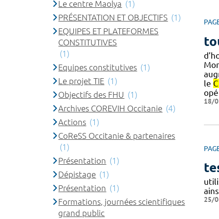
Le centre Maolya
(1)
PRÉSENTATION ET OBJECTIFS
(1)
PAG
EQUIPES ET PLATEFORMES
to
CONSTITUTIVES
(1)
d’ho
Mont
Equipes constitutives
(1)
aug
Le projet TIE
(1)
le
C
opé
Objectifs des FHU
(1)
18/0
Archives COREVIH Occitanie
(4)
Actions
(1)
CoReSS Occitanie & partenaires
(1)
PAG
Présentation
(1)
te
Dépistage
(1)
uti
Présentation
(1)
ain
25/0
Formations, journées scientifiques
grand public