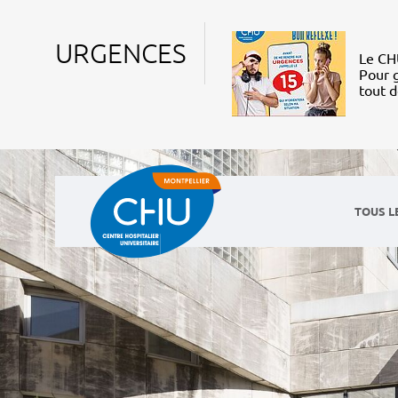
URGENCES
Le CHU
Pour g
tout 
TOUS L