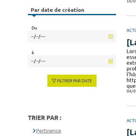
16/0
Par date de création
Du
ACT
[L
​​Lo
à
ess
extr
pro
l'hô
htt
FILTRER PAR DATE
que
04/0
TRIER PAR :
ACT
Pertinence
[L