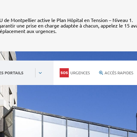
 de Montpellier active le Plan Hôpital en Tension – Niveau 1.
arantir une prise en charge adaptée à chacun, appelez le 15 av
déplacement aux urgences.
URGENCES
ACCÈS RAPIDES
ES PORTAILS