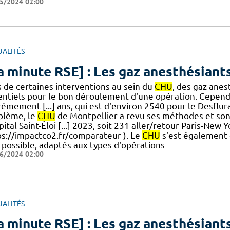
5/2024 02:00
UALITÉS
a minute RSE] : Les gaz anesthésiants
rs de certaines interventions au sein du
CHU
, des gaz ane
entiels pour le bon déroulement d'une opération. Cepend
êmement [...] ans, qui est d'environ 2540 pour le Desflura
blème, le
CHU
de Montpellier a revu ses méthodes et son 
pital Saint-Éloi [...] 2023, soit 231 aller/retour Paris-New 
ps://impactco2.fr/comparateur ). Le
CHU
s'est également e
 possible, adaptés aux types d'opérations
6/2024 02:00
UALITÉS
a minute RSE] : Les gaz anesthésiants