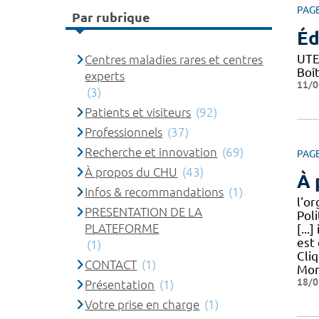
PAG
Par rubrique
Éd
UTE
Centres maladies rares et centres
Boî
experts
11/0
(3)
Patients et visiteurs
(92)
Professionnels
(37)
Recherche et innovation
(69)
PAG
À propos du CHU
(43)
À 
Infos & recommandations
(1)
l'o
PRESENTATION DE LA
Poli
PLATEFORME
[...
est 
(1)
Cliq
CONTACT
(1)
Mon
18/0
Présentation
(1)
Votre prise en charge
(1)