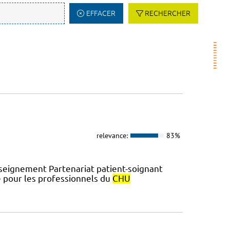
EFFACER
RECHERCHER
relevance:
83%
eignement Partenariat patient-soignant
e pour les professionnels du
CHU