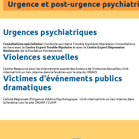
Urgence et post-urgence psychiatr
Urgences psychiatriques
Consultations spécialisées :
Conduite suicidaire Trouble bipolaire Dépression Consultations
en liens avec le
Centre Expert Trouble Bipolaire
et avec le
Centre Expert Dépression
Résistante
, de la Fondation Fondamental.
Violences sexuelles
Centre Ressource pour les Intervenants auprès des Auteurs de Violences Sexuelles <link
internal-link un lien interne dans la fenêtre>voir le site du CRIAVS
Victimes d'événements publics
dramatiques
Cellule Régionale d'Urgence Médico-Psychologique : <link internal-link un lien interne dans
la fenêtre>voir le site CRUMP / CUMP