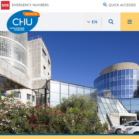
EMERGENCY NUMBERS
QUICK ACCESSES
EN