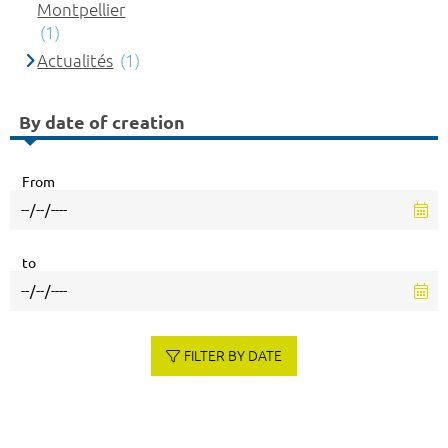
Montpellier
(1)
Actualités
(1)
By date of creation
From
to
FILTER BY DATE