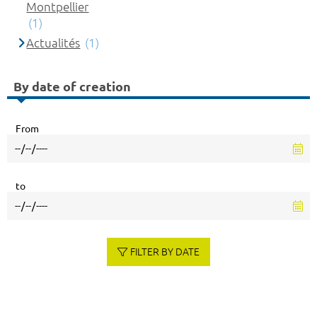
Montpellier
(1)
Actualités
(1)
By date of creation
From
to
FILTER BY DATE