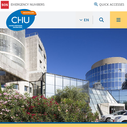
EMERGENCY NUMBERS
QUICK ACCESSES
EN