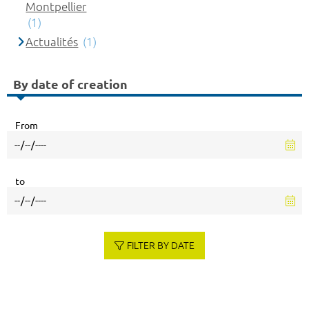
Montpellier
(1)
Actualités
(1)
By date of creation
From
to
FILTER BY DATE