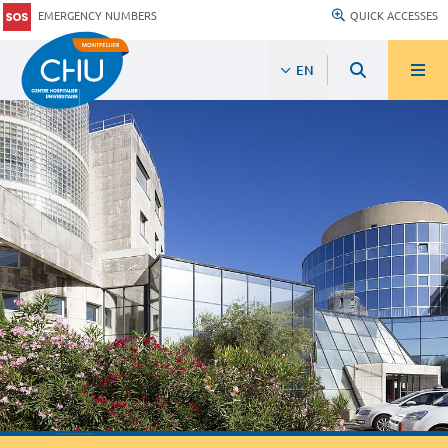
EMERGENCY NUMBERS
QUICK ACCESSES
EN