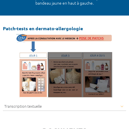
bandeau jaune en haut à gauche.
Patch-tests en dermato-allergologie
Transcription textuelle