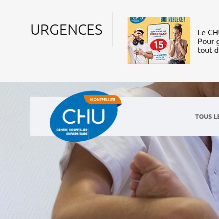
URGENCES
Le CHU
Pour g
tout 
TOUS L