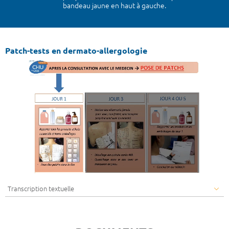
bandeau jaune en haut à gauche.
Patch-tests en dermato-allergologie
Transcription textuelle