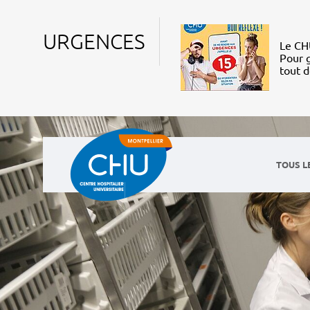
URGENCES
Le CHU
Pour g
tout 
TOUS L