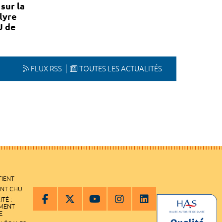
sur la
lyre
U de
FLUX RSS
TOUTES LES ACTUALITÉS
TIENT
ENT CHU
ITÉ :
EMENT
E