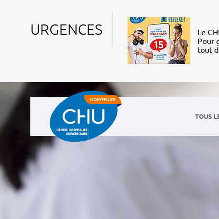
URGENCES
Le CHU
Pour g
tout 
TOUS L