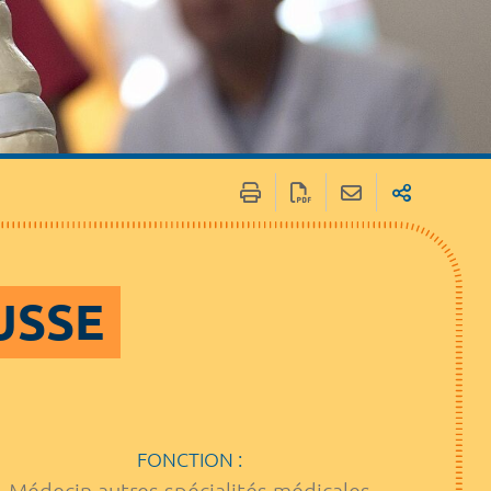
USSE
FONCTION :