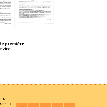
de première
ervice
TIENT
ENT CHU