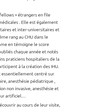
fellows » étrangers en file
médicales . Elle est également
ires et inter-universitaires et
isième rang au CHU dans le
omme en témoigne le score
 publiés chaque année et notés
s praticiens hospitaliers de la
rticipent à la création des IHU.
st essentiellement centré sur
ire, anesthésie pédiatrique ,
ion non invasive, anesthésie et
r artificiel…
écouvrir au cours de leur visite,