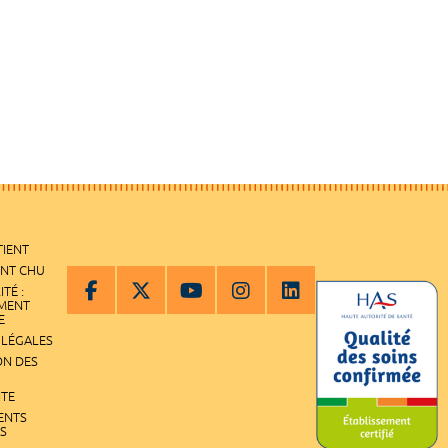
TIENT
ENT CHU
ITÉ :
EMENT
E
 LÉGALES
ON DES
ITE
ENTS
S