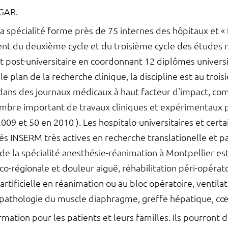
GAR.
a spécialité forme près de 75 internes des hôpitaux et « 
ment du deuxième cycle et du troisième cycle des études 
 post-universitaire en coordonnant 12 diplômes universita
e plan de la recherche clinique, la discipline est au tro
 dans des journaux médicaux à haut facteur d'impact, c
nombre important de travaux cliniques et expérimentaux
 et 50 en 2010 ). Les hospitalo-universitaires et certain
tés INSERM très actives en recherche translationelle et pa
l de la spécialité anesthésie-réanimation à Montpellier e
o-régionale et douleur aiguë, réhabilitation péri-opérato
artificielle en réanimation ou au bloc opératoire, ventilat
 pathologie du muscle diaphragme, greffe hépatique, cœu
ormation pour les patients et leurs familles. Ils pourront d