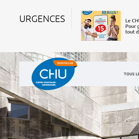
URGENCES
Le CHU
Pour g
tout 
TOUS L