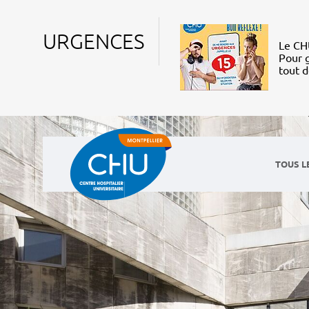
URGENCES
Le CHU
Pour g
tout 
TOUS L