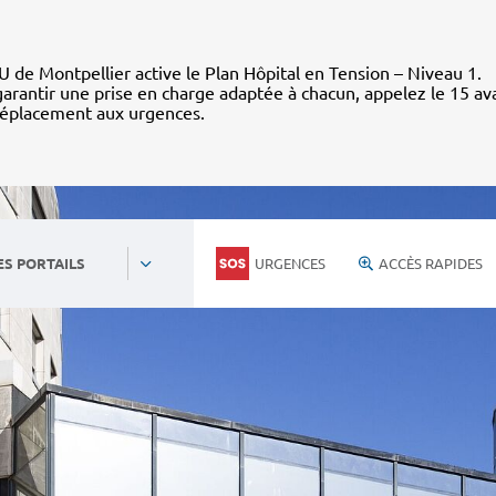
 de Montpellier active le Plan Hôpital en Tension – Niveau 1.
arantir une prise en charge adaptée à chacun, appelez le 15 av
déplacement aux urgences.
URGENCES
ACCÈS RAPIDES
ES PORTAILS