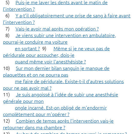
5)
Puis-je me laver les dents avant le matin de
l’intervention ?
6)
Y a-t’il obligatoirement une prise de sang à faire avant
l’intervention ?
7)
Vais-je avoir mal après mon opération ?
8)
Je viens subir une intervention en ambulatoire,
pourrai-je conduire ma voiture
en sortant ?
9)
Même si je ne veux pas de
péridurale pour accoucher, dois-je
quand même voir l'anesthésiste ?
10)
Sur mon dernier bilan sanguin je manque de
plaquettes et on ne pourra pas
me faire de péridurale. Existe-t-il d'autres solutions
pour ne pas avoir mal ?
11)
Je suis angoissé à l'idée de subir une anesthésie
générale pour mon
ongle incarné. Est-on obligé de m'endormir
complètement pour m'opérer ?
12)
Combien de temps après l’intervention vais-je
retourner dans ma chambre ?