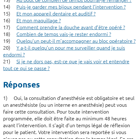
13)
Au bout de combien de temps pourrai-je remanger ?
14)
Puis-je garder mes bijoux pendant l’intervention ?
15)
Et mon appareil dentaire et auditif ?
16)
Et mon maquillage ?
17)
Comment prendre la douche avant d’être opéré ?
18)
Combien de temps vais-je rester endormi ?
19)
Quelqu’un peut-il m’accompagner au bloc opératoire ?
20)
Y a-t-il quelqu’un pour me surveiller quand je suis
endormi ?
21)
Si je ne dors pas, est-ce que je vais voir et entendre
tout ce qui se passe ?
Réponses
1) Oui, la consultation d’anesthésie est obligatoire et seul
un anesthésiste (ou un interne en anesthésie) peut vous
faire cette consultation. Pour toute intervention
programmée, elle doit être faite au minimum 48 heures
avant l’intervention. Il s’agit d’un temps légal de réflexion
pour le patient. Votre intervention sera reportée si vous