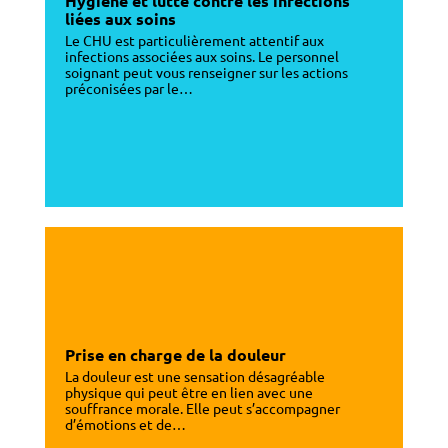
Hygiène et lutte contre les infections
liées aux soins
Le CHU est particulièrement attentif aux
infections associées aux soins. Le personnel
soignant peut vous renseigner sur les actions
préconisées par le…
Prise en charge de la douleur
La douleur est une sensation désagréable
physique qui peut être en lien avec une
souffrance morale. Elle peut s’accompagner
d’émotions et de…