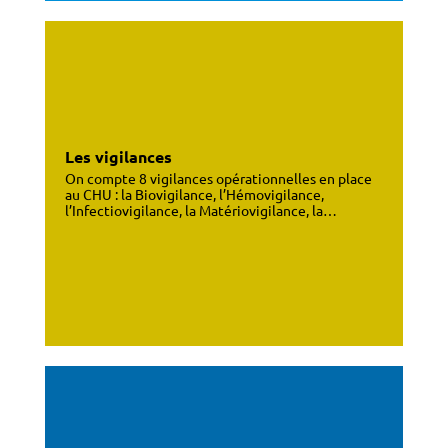
Les vigilances
On compte 8 vigilances opérationnelles en place
au CHU : la Biovigilance, l’Hémovigilance,
l’Infectiovigilance, la Matériovigilance, la…