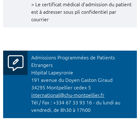
> Le certificat médical d'admission du patient
est à adresser sous pli confidentiel par
courrier
Admissions Programmées de Patients
Etrangers
Hôpital Lapeyronie
191 avenue du Doyen Gaston Giraud
34295 Montpellier cedex 5
international@chu-montpellier.fr
Tél / Fax : +334 67 33 93 16 - du lundi au
vendredi, de 8h30 à 17h00