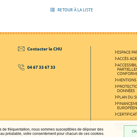
RETOUR À LA LISTE
Contacter le CHU
ESPACE PA
ACCÈS AG
ACCESSIBIL
04 67 33 67 33
PARTIELL
CONFORM
MENTIONS
PROTECTI
DONNÉES
PLAN DU S
FINANCEM
EUROPÉEN
CERTIFICA
GESTION D
COOKIES
ques de fréquentation, nous sommes susceptibles de déposer des
OK,
t, au préalable, votre consentement pour chacun de ces cookies.