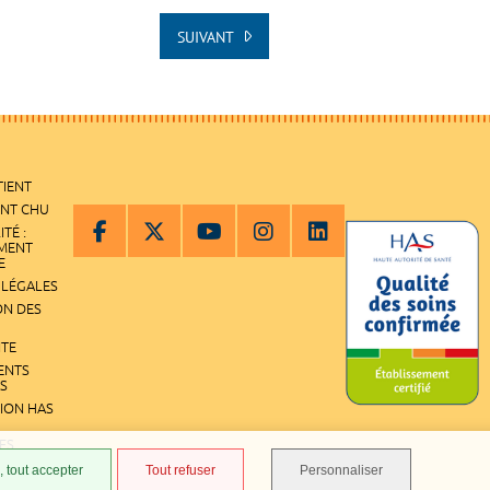
SUIVANT
TIENT
ENT CHU
ITÉ :
EMENT
E
 LÉGALES
ON DES
ITE
ENTS
S
TION HAS
ES
 tout accepter
Tout refuser
Personnaliser