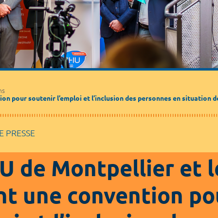
Médecine de ville
Journalistes
Partenaires / Associations
ns
on pour soutenir l’emploi et l’inclusion des personnes en situation d
 PRESSE
U de Montpellier et 
nt une convention po