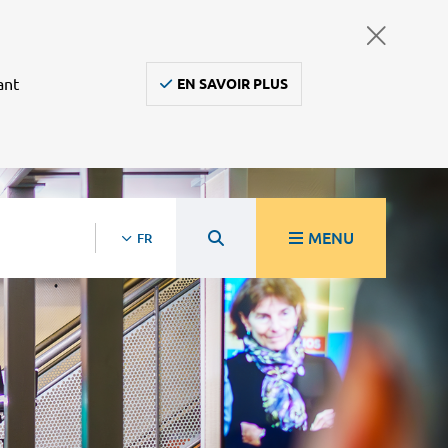
ant
EN SAVOIR PLUS
MENU
FR
re
Ambulanciers, taxis, vsl