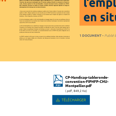
l’empl
en si
1 DOCUMENT
Publié l
CP-Handicap-tableronde-
convention-FIPHFP-CHU-
Montpellier.pdf
(.pdf, 849,2 Ko)
TÉLÉCHARGER