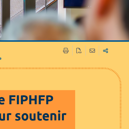
 / Médias
Marchés publics
e
le FIPHFP
ur soutenir