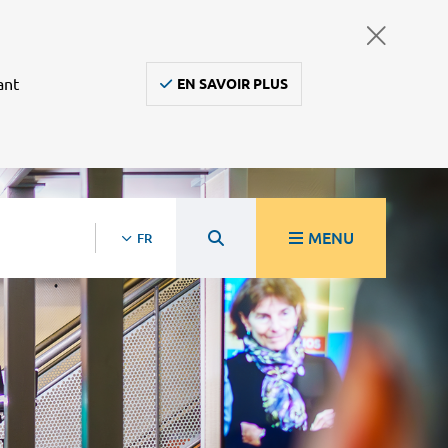
ant
EN SAVOIR PLUS
MENU
FR
re
Ambulanciers, taxis, vsl