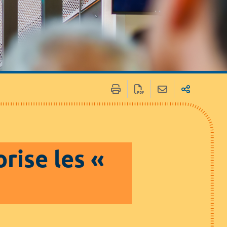
 / Médias
Marchés publics
rise les «