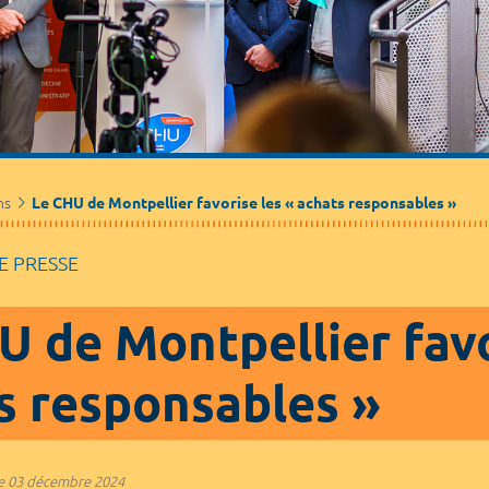
Médecine de ville
Journalistes
Partenaires / Associations
ns
Le CHU de Montpellier favorise les « achats responsables »
 PRESSE
U de Montpellier favo
s responsables »
e
03 décembre 2024