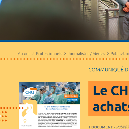
Accueil
Professionnels
Journalistes / Médias
Publicatio
COMMUNIQUÉ DE
Le CH
achat
1 DOCUMENT
Publié l