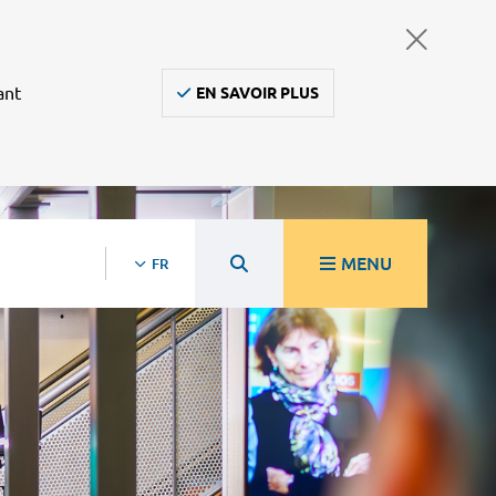
ant
EN SAVOIR PLUS
MENU
FR
re
Ambulanciers, taxis, vsl