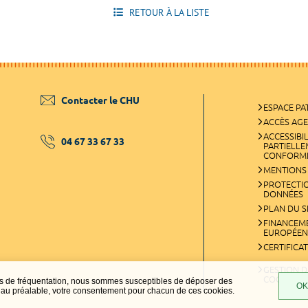
RETOUR À LA LISTE
Contacter le CHU
ESPACE PA
ACCÈS AG
ACCESSIBIL
04 67 33 67 33
PARTIELL
CONFORM
MENTIONS
PROTECTI
DONNÉES
PLAN DU S
FINANCEM
EUROPÉEN
CERTIFICA
GESTION D
COOKIES
ques de fréquentation, nous sommes susceptibles de déposer des
OK,
t, au préalable, votre consentement pour chacun de ces cookies.