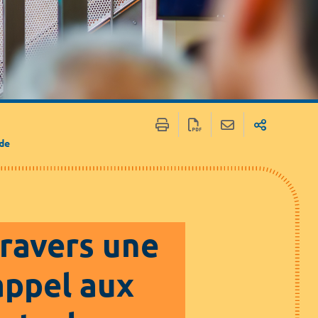
 / Médias
Marchés publics
 de
travers une
appel aux