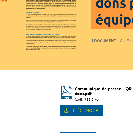
dons 
équip
1 DOCUMENT
Publié l
Communique-de-presse---QR-
dons.pdf
(.pdf, 928,3 Ko)
TÉLÉCHARGER