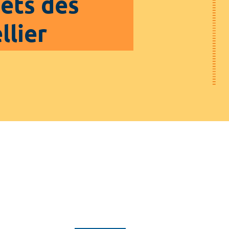
jets des
llier