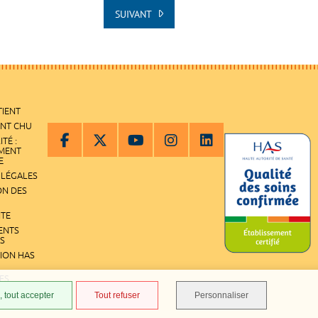
SUIVANT
TIENT
ENT CHU
ITÉ :
EMENT
E
 LÉGALES
ON DES
ITE
ENTS
S
TION HAS
ES
 tout accepter
Tout refuser
Personnaliser