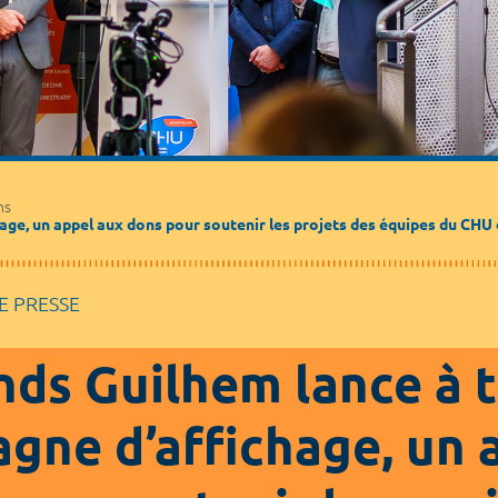
Médecine de ville
Journalistes
Partenaires / Associations
ns
age, un appel aux dons pour soutenir les projets des équipes du CHU
 PRESSE
nds Guilhem lance à 
gne d’affichage, un 