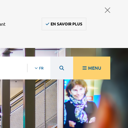
ant
EN SAVOIR PLUS
MENU
FR
re
Ambulanciers, taxis, vsl