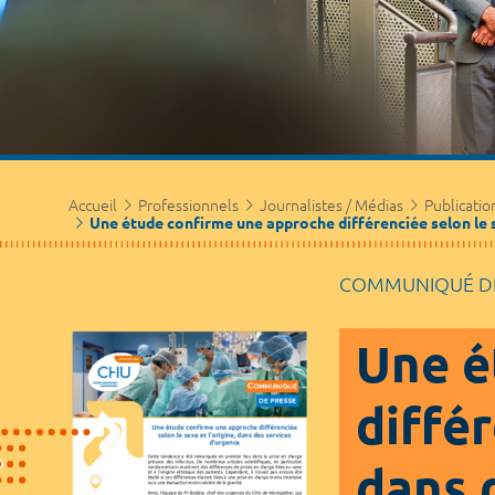
Accueil
Professionnels
Journalistes / Médias
Publicatio
Une étude confirme une approche différenciée selon le se
COMMUNIQUÉ DE
Une é
différ
dans 