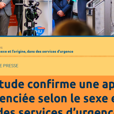
Médecine de ville
Journalistes
Partenaires / Associations
ns
xe et l’origine, dans des services d’urgence
 PRESSE
tude confirme une a
enciée selon le sexe e
des services d’urgen