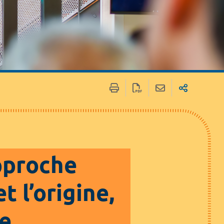
 / Médias
Marchés publics
pproche
t l’origine,
ce