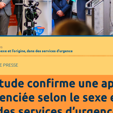
Médecine de ville
Journalistes
Partenaires / Associations
ns
xe et l’origine, dans des services d’urgence
 PRESSE
tude confirme une a
enciée selon le sexe e
des services d’urgen