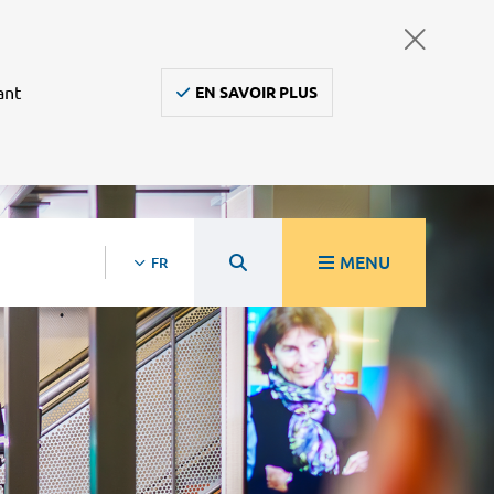
ant
EN SAVOIR PLUS
MENU
FR
re
Ambulanciers, taxis, vsl