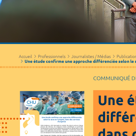
Accueil
Professionnels
Journalistes / Médias
Publicatio
Une étude confirme une approche différenciée selon le se
COMMUNIQUÉ DE
Une é
différ
dans 