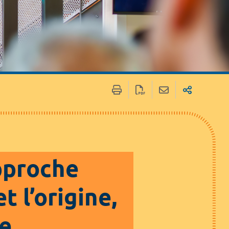
 / Médias
Marchés publics
pproche
t l’origine,
ce