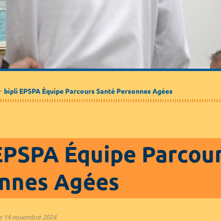
Médecine de ville
Journalistes
Partenaires / Associations
bipli EPSPA Équipe Parcours Santé Personnes Agées
 EPSPA Équipe Parcou
nnes Agées
e
14 novembre 2024