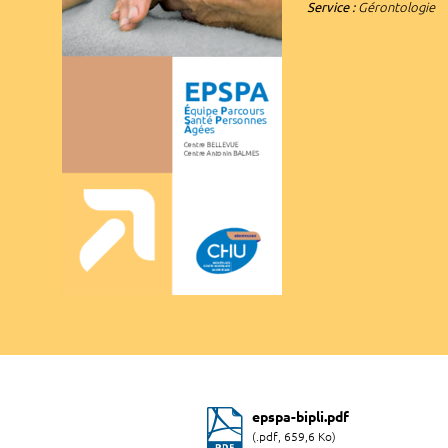
Service :
Gérontologie
epspa-bipli.pdf
(.pdf, 659,6 Ko)