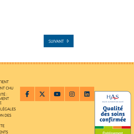
SUIVANT
TIENT
ENT CHU
ITÉ :
EMENT
E
 LÉGALES
ON DES
ITE
ENTS