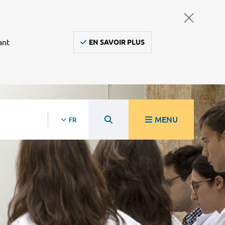
ant
EN SAVOIR PLUS
MENU
FR
re
Ambulanciers, taxis, vsl