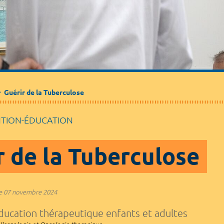
Médecine de ville
Journalistes
Partenaires / Associations
Guérir de la Tuberculose
NTION-ÉDUCATION
r de la Tuberculose
e
07 novembre 2024
ucation thérapeutique enfants et adultes