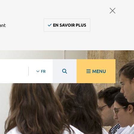
ant
EN SAVOIR PLUS
MENU
FR
re
Ambulanciers, taxis, vsl