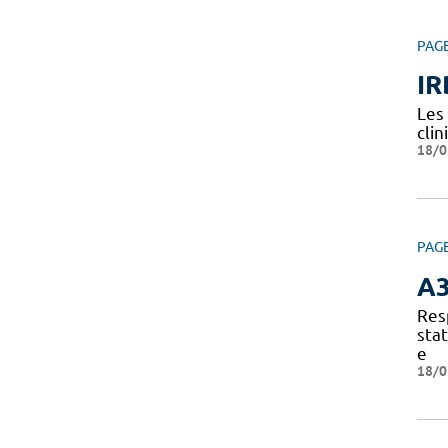
PAG
IR
Les
clin
18/0
PAG
A
Res
sta
e
18/0