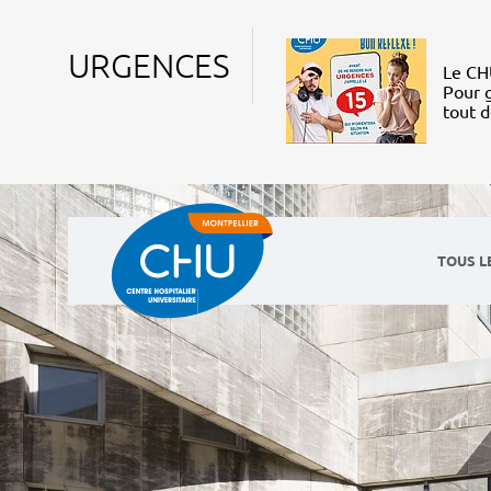
URGENCES
Le CHU
Pour g
tout 
TOUS L