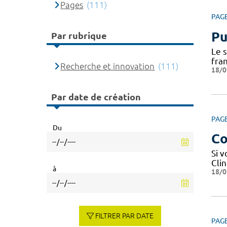
Pages
(111)
PAG
Pu
Par rubrique
Le 
fra
Recherche et innovation
(111)
18/0
Par date de création
PAG
Du
Co
Si 
Cli
à
18/0
FILTRER PAR DATE
PAG