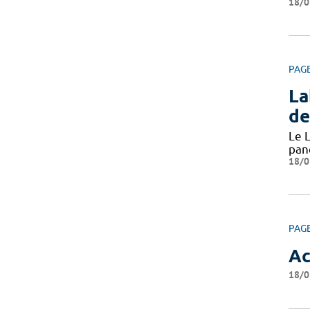
18/0
PAG
La
de
Le L
pan
18/0
PAG
Ac
18/0