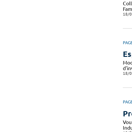
Col
Fami
18/0
PAG
Es
Mod
d'i
18/0
PAG
Pr
Vou
Indu