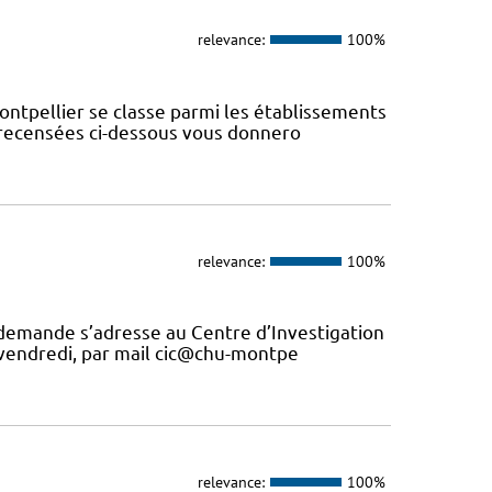
relevance:
100%
ontpellier se classe parmi les établissements
s recensées ci-dessous vous donnero
relevance:
100%
 demande s’adresse au Centre d’Investigation
u vendredi, par mail cic@chu-montpe
relevance:
100%