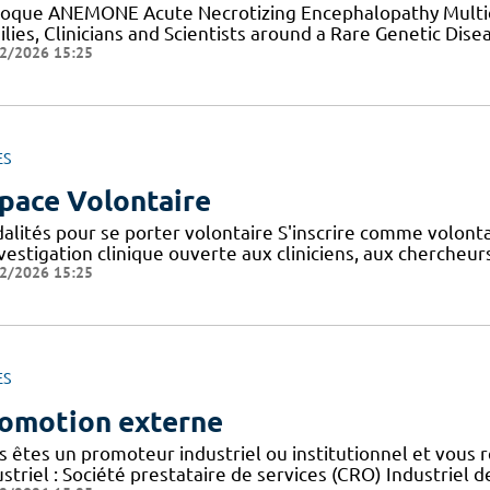
loque ANEMONE Acute Necrotizing Encephalopathy Multid
lies, Clinicians and Scientists around a Rare Genetic Dise
2/2026 15:25
ES
pace Volontaire
alités pour se porter volontaire S'inscrire comme volont
nvestigation clinique ouverte aux cliniciens, aux cherche
2/2026 15:25
ES
omotion externe
s êtes un promoteur industriel ou institutionnel et vous 
striel : Société prestataire de services (CRO) Industriel d