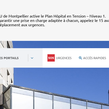
 de Montpellier active le Plan Hôpital en Tension – Niveau 1.
arantir une prise en charge adaptée à chacun, appelez le 15 av
déplacement aux urgences.
URGENCES
ACCÈS RAPIDES
ES PORTAILS