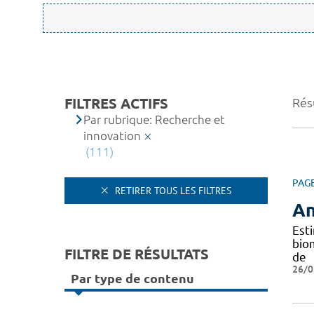
FILTRES ACTIFS
Résu
Par rubrique: Recherche et
innovation
(111)
PAG
RETIRER TOUS LES FILTRES
An
Est
bio
FILTRE DE RÉSULTATS
de
26/0
Par type de contenu