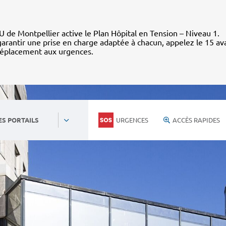
 de Montpellier active le Plan Hôpital en Tension – Niveau 1.
arantir une prise en charge adaptée à chacun, appelez le 15 av
déplacement aux urgences.
URGENCES
ACCÈS RAPIDES
ES PORTAILS