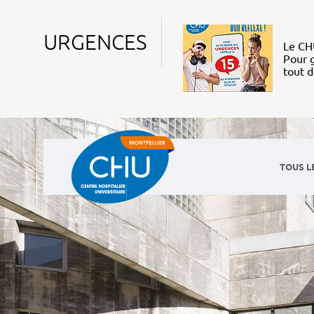
URGENCES
Le CHU
Pour g
tout 
TOUS L