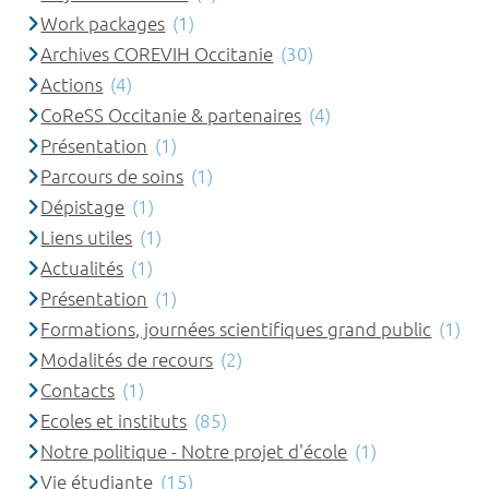
Work packages
(1)
Archives COREVIH Occitanie
(30)
Actions
(4)
CoReSS Occitanie & partenaires
(4)
Présentation
(1)
Parcours de soins
(1)
Dépistage
(1)
Liens utiles
(1)
Actualités
(1)
Présentation
(1)
Formations, journées scientifiques grand public
(1)
Modalités de recours
(2)
Contacts
(1)
Ecoles et instituts
(85)
Notre politique - Notre projet d'école
(1)
Vie étudiante
(15)