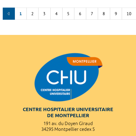
1
2
3
4
5
6
7
8
9
10
CENTRE HOSPITALIER UNIVERSITAIRE
DE MONTPELLIER
191 av. du Doyen Giraud
34295 Montpellier cedex 5