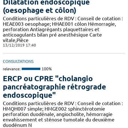
Dilatation endoscopique
(oesophage et côlon)
Conditions particulières de RDV : Conseil de cotation :
HEAE003 oesophage; HHAE001 côlon Hémorragie,
perforation Antiagrégants plaquettaires et
anticoagulants bilan pré anesthésique Carte
vitale,Pièce
13/12/2019 17:40
CONSULTATIONS
relevance:
100%
ERCP ou CPRE "cholangio
pancréatographie rétrograde
endoscopique"
Conditions particulières de RDV : Conseil de cotation :
HMQH007 simple; HMGE002 sphinctérotomie
perforation duodénale, angiocholite, hémorragie
envahissement et sténose tumotale du deuxième
duodénum N