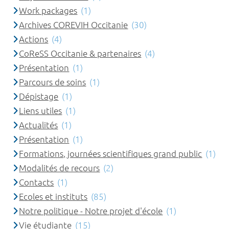
Work packages
(1)
Archives COREVIH Occitanie
(30)
Actions
(4)
CoReSS Occitanie & partenaires
(4)
Présentation
(1)
Parcours de soins
(1)
Dépistage
(1)
Liens utiles
(1)
Actualités
(1)
Présentation
(1)
Formations, journées scientifiques grand public
(1)
Modalités de recours
(2)
Contacts
(1)
Ecoles et instituts
(85)
Notre politique - Notre projet d'école
(1)
Vie étudiante
(15)