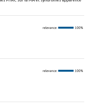
relevance:
100%
relevance:
100%