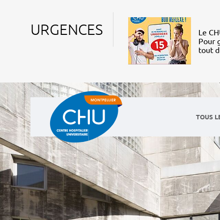
URGENCES
Le CHU
Pour g
tout 
TOUS L