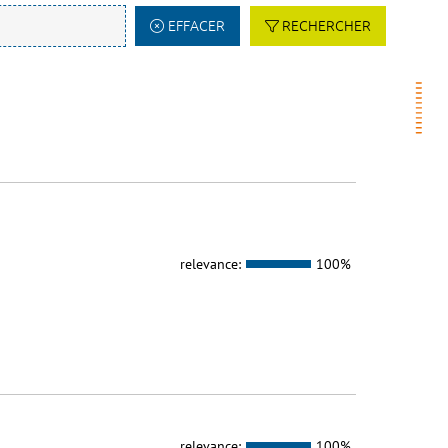
EFFACER
RECHERCHER
relevance:
100%
relevance:
100%