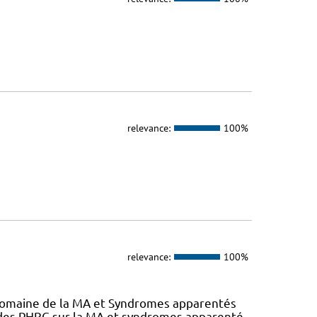
relevance:
100%
relevance:
100%
 domaine de la MA et Syndromes apparentés
s des PHRC sur la MA et syndromes apparenté