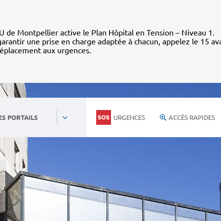
 de Montpellier active le Plan Hôpital en Tension – Niveau 1.
arantir une prise en charge adaptée à chacun, appelez le 15 av
déplacement aux urgences.
URGENCES
ACCÈS RAPIDES
ES PORTAILS