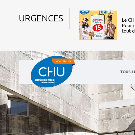
URGENCES
Le CHU
Pour g
tout 
TOUS L