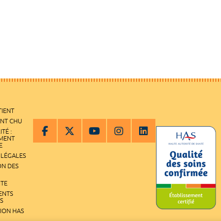
TIENT
ENT CHU
ITÉ :
EMENT
E
 LÉGALES
ON DES
ITE
ENTS
S
TION HAS