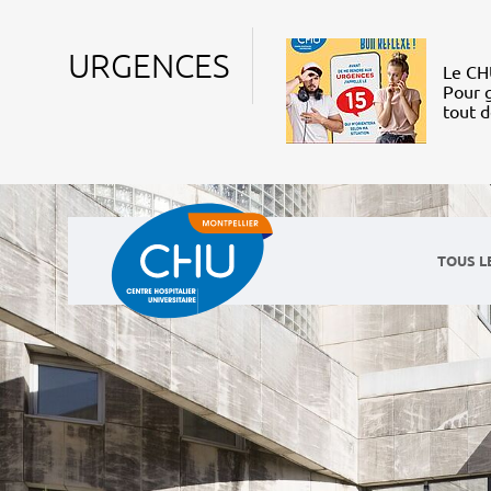
URGENCES
Le CHU
Pour g
tout 
TOUS L