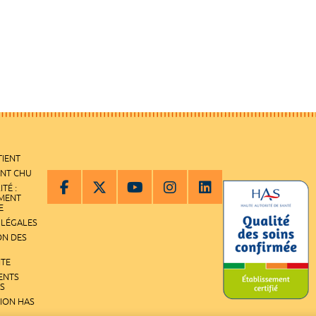
TIENT
ENT CHU
ITÉ :
EMENT
E
 LÉGALES
ON DES
ITE
ENTS
S
TION HAS