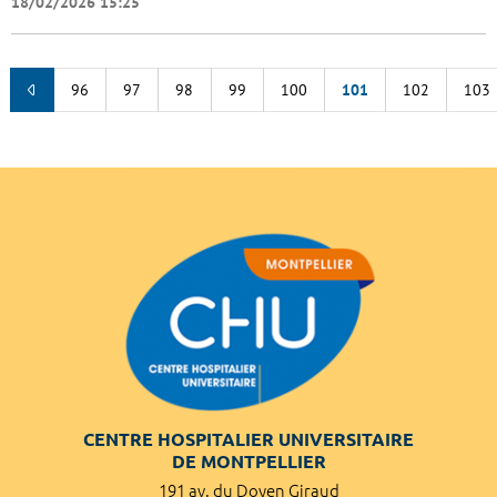
18/02/2026 15:25
96
97
98
99
100
101
102
103
CENTRE HOSPITALIER UNIVERSITAIRE
DE MONTPELLIER
191 av. du Doyen Giraud