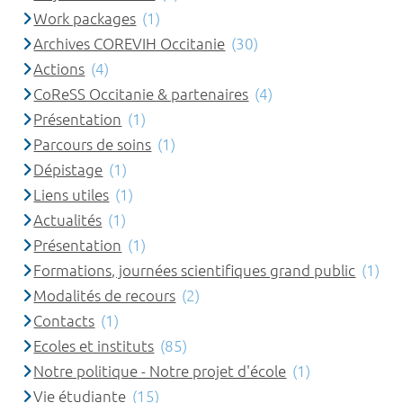
Work packages
(1)
Archives COREVIH Occitanie
(30)
Actions
(4)
CoReSS Occitanie & partenaires
(4)
Présentation
(1)
Parcours de soins
(1)
Dépistage
(1)
Liens utiles
(1)
Actualités
(1)
Présentation
(1)
Formations, journées scientifiques grand public
(1)
Modalités de recours
(2)
Contacts
(1)
Ecoles et instituts
(85)
Notre politique - Notre projet d'école
(1)
Vie étudiante
(15)