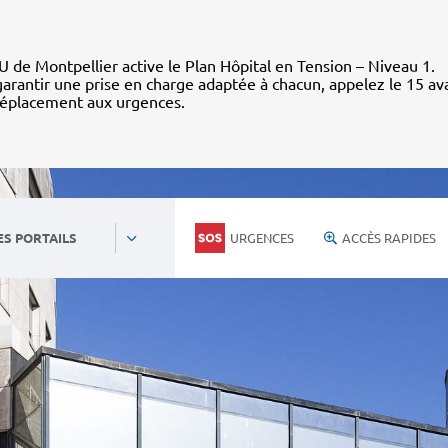
 de Montpellier active le Plan Hôpital en Tension – Niveau 1.
arantir une prise en charge adaptée à chacun, appelez le 15 av
déplacement aux urgences.
URGENCES
ACCÈS RAPIDES
ES PORTAILS