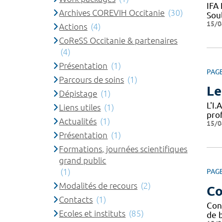
IFA
Archives COREVIH Occitanie
(30)
Sou
15/0
Actions
(4)
CoReSS Occitanie & partenaires
(4)
Présentation
(1)
PAG
Parcours de soins
(1)
Le
Dépistage
(1)
L'I.
Liens utiles
(1)
pro
Actualités
(1)
15/0
Présentation
(1)
Formations, journées scientifiques
grand public
(1)
PAG
Modalités de recours
(2)
Co
Contacts
(1)
Con
Ecoles et instituts
(85)
de b