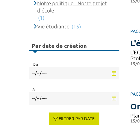
15/0
Notre politique - Notre projet
d'école
(1)
Vie étudiante
(15)
PAG
L'
Par date de création
L'E
Pro
15/0
Du
à
PAG
Or
Pla
FILTRER PAR DATE
15/0