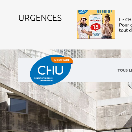
URGENCES
Le CHU
Pour g
tout 
TOUS L